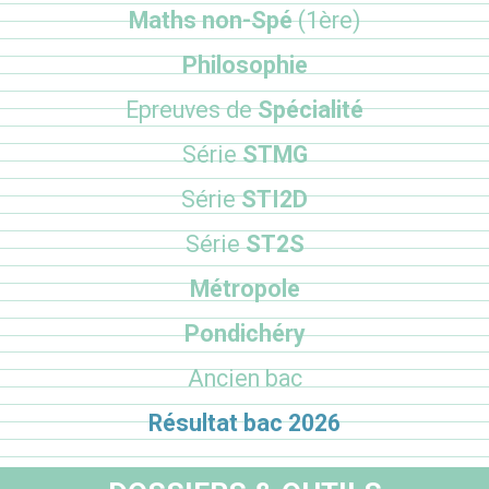
Maths non-Spé
(1ère)
Philosophie
Epreuves de
Spécialité
Série
STMG
Série
STI2D
Série
ST2S
Métropole
Pondichéry
Ancien bac
Résultat bac 2026