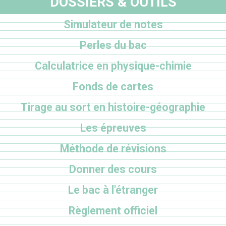
DOSSIERS & OUTILS
Simulateur de notes
Perles du bac
Calculatrice en physique-chimie
Fonds de cartes
Tirage au sort en histoire-géographie
Les épreuves
Méthode de révisions
Donner des cours
Le bac à l'étranger
Règlement officiel