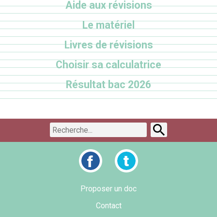
Aide aux révisions
Le matériel
Livres de révisions
Choisir sa calculatrice
Résultat bac 2026
Proposer un doc
Contact