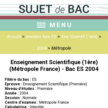
MENU
Accueil
>
Annales bac ES
>
Ens Scientif (1ère)
>
2004
>
Métropole
Enseignement Scientifique (1ère)
(Métropole France) - Bac ES 2004
Filière du bac :
ES
Epreuve :
Enseignement Scientifique (Première)
Niveau d'études :
Première
Année :
2004
Session :
Normale
Centre d'examen :
Métropole France
Calculatrice :
Interdite