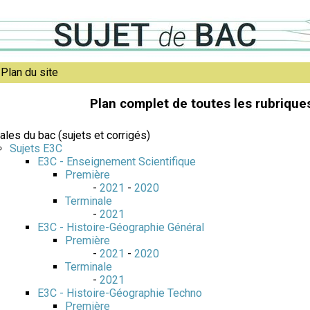
Plan du site
Plan complet de toutes les rubriques
ales du bac (sujets et corrigés)
Sujets E3C
E3C - Enseignement Scientifique
Première
-
2021
-
2020
Terminale
-
2021
E3C - Histoire-Géographie Général
Première
-
2021
-
2020
Terminale
-
2021
E3C - Histoire-Géographie Techno
Première