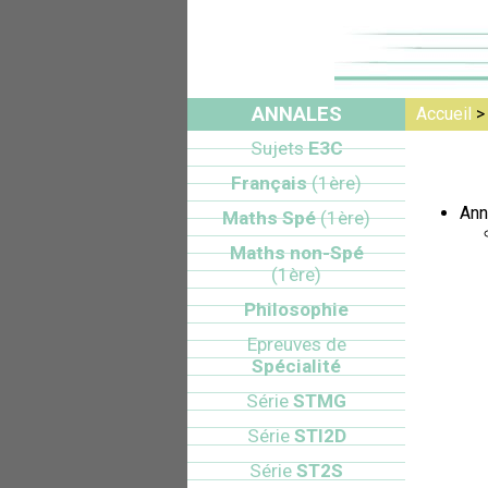
ANNALES
Accueil
> 
Sujets
E3C
Français
(1ère)
Ann
Maths Spé
(1ère)
Maths non-Spé
(1ère)
Philosophie
Epreuves de
Spécialité
Série
STMG
Série
STI2D
Série
ST2S