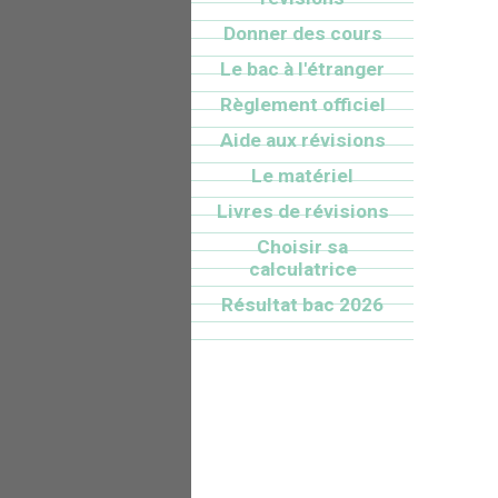
Donner des cours
Le bac à l'étranger
Règlement officiel
Aide aux révisions
Le matériel
Livres de révisions
Choisir sa
calculatrice
Résultat bac 2026