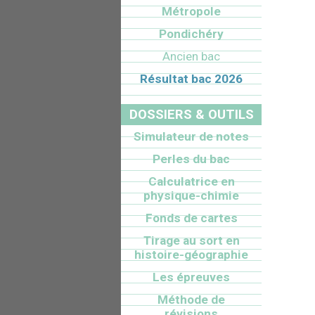
Métropole
Pondichéry
Ancien bac
Résultat bac 2026
DOSSIERS & OUTILS
Simulateur de notes
Perles du bac
Calculatrice en
physique-chimie
Fonds de cartes
Tirage au sort en
histoire-géographie
Les épreuves
Méthode de
révisions