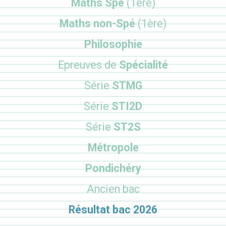
Maths Spé
(1ère)
Maths non-Spé
(1ère)
Philosophie
Epreuves de
Spécialité
Série
STMG
Série
STI2D
Série
ST2S
Métropole
Pondichéry
Ancien bac
Résultat bac 2026