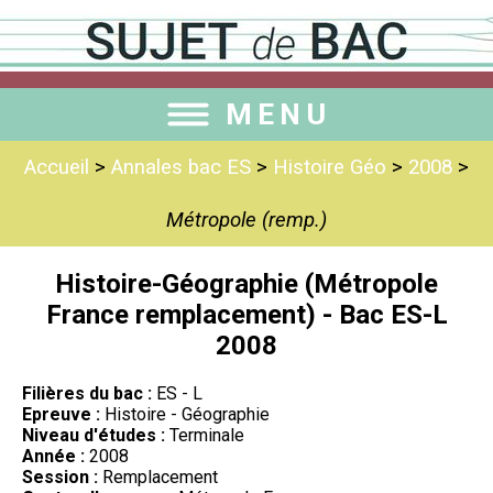
MENU
Accueil
>
Annales bac ES
>
Histoire Géo
>
2008
>
Métropole (remp.)
Histoire-Géographie (Métropole
France remplacement) - Bac ES-L
2008
Filières du bac :
ES - L
Epreuve :
Histoire - Géographie
Niveau d'études :
Terminale
Année :
2008
Session :
Remplacement