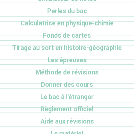
Perles du bac
Calculatrice en physique-chimie
Fonds de cartes
Tirage au sort en histoire-géographie
Les épreuves
Méthode de révisions
Donner des cours
Le bac à l'étranger
Règlement officiel
Aide aux révisions
Le matériel