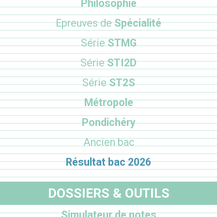
Philosophie
Epreuves de
Spécialité
Série
STMG
Série
STI2D
Série
ST2S
Métropole
Pondichéry
Ancien bac
Résultat bac 2026
DOSSIERS & OUTILS
Simulateur de notes