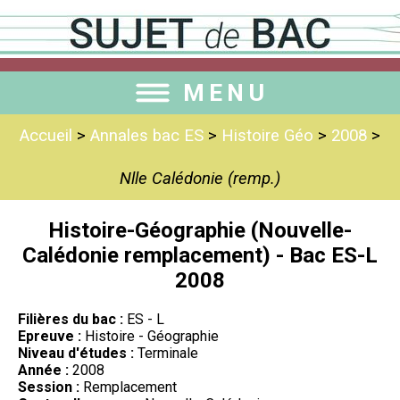
MENU
Accueil
>
Annales bac ES
>
Histoire Géo
>
2008
>
Nlle Calédonie (remp.)
Histoire-Géographie (Nouvelle-
Calédonie remplacement) - Bac ES-L
2008
Filières du bac :
ES - L
Epreuve :
Histoire - Géographie
Niveau d'études :
Terminale
Année :
2008
Session :
Remplacement