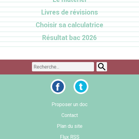
Livres de révisions
Choisir sa calculatrice
Résultat bac 2026
Proposer un doc
Contact
Plan du site
Flux RSS