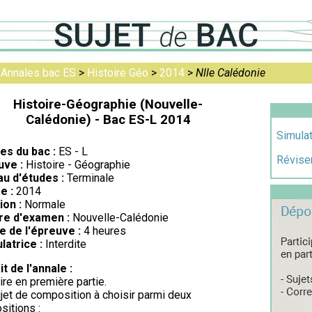
>
Annales bac ES
>
Histoire Géo
>
2014
>
Nlle Calédonie
Histoire-Géographie (Nouvelle-
Calédonie) - Bac ES-L 2014
Simulat
res du bac :
ES - L
Réviser
uve :
Histoire - Géographie
au d'études :
Terminale
e :
2014
ion :
Normale
re d'examen :
Nouvelle-Calédonie
e de l'épreuve :
4 heures
latrice :
Interdite
it de l'annale :
ire en première partie.
jet de composition à choisir parmi deux
sitions :