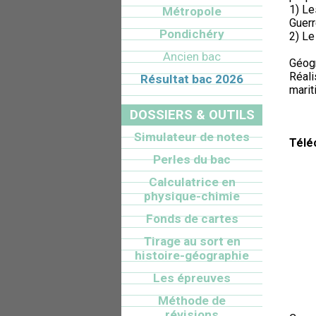
1) Le
Métropole
Guerr
Pondichéry
2) Le
Ancien bac
Géogr
Réali
Résultat bac 2026
marit
DOSSIERS & OUTILS
Simulateur de notes
Télé
Perles du bac
Calculatrice en
physique-chimie
Fonds de cartes
Tirage au sort en
histoire-géographie
Les épreuves
Méthode de
révisions