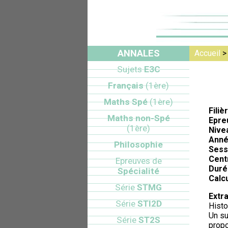
ANNALES
Accueil
Sujets
E3C
Français
(1ère)
Maths Spé
(1ère)
Filiè
Maths non-Spé
Epre
(1ère)
Nive
Anné
Philosophie
Sess
Cent
Epreuves de
Duré
Spécialité
Calcu
Série
STMG
Extra
Série
STI2D
Histo
Un su
Série
ST2S
propo