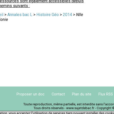
ressources sont également accessibles depuis
hemins suivants :
il
>
Annales bac L
>
Histoire Géo
>
2014
>
Nlle
donie
Proposer un doc
Contact
Plan du site
Flux RSS
Toute reproduction, même partielle, est interdite sans l'acc
Tous droits réservés - www.sujetdebac.fr - Copyright 
tion, vous acceptez l'utilisation de services tiers pouvant installer des cook