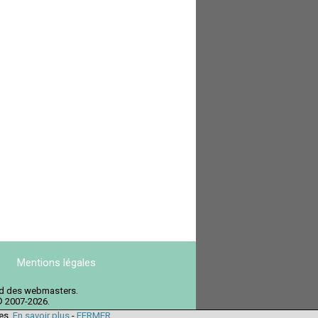
Mentions légales
ord des webmasters.
© 2007-2026.
ies.
En savoir plus
-
FERMER