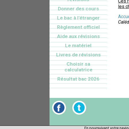
Ces 
les c
Donner des cours
Accue
Le bac à l'étranger
Calé
Règlement officiel
Aide aux révisions
Le matériel
Livres de révisions
Choisir sa
calculatrice
Résultat bac 2026
En poursuivant votre naviga