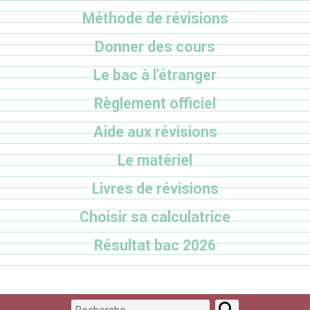
Méthode de révisions
Donner des cours
Le bac à l'étranger
Règlement officiel
Aide aux révisions
Le matériel
Livres de révisions
Choisir sa calculatrice
Résultat bac 2026