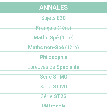
ANNALES
Sujets
E3C
Français
(1ère)
Maths Spé
(1ère)
Maths non-Spé
(1ère)
Philosophie
Epreuves de
Spécialité
Série
STMG
Série
STI2D
Série
ST2S
Métropole