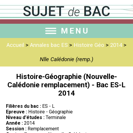
MENU
Accueil
>
Annales bac ES
>
Histoire Géo
>
2014
>
Nlle Calédonie (remp.)
Histoire-Géographie (Nouvelle-
Calédonie remplacement) - Bac ES-L
2014
Filières du bac :
ES - L
Epreuve :
Histoire - Géographie
Niveau d'études :
Terminale
Année :
2014
Session :
Remplacement