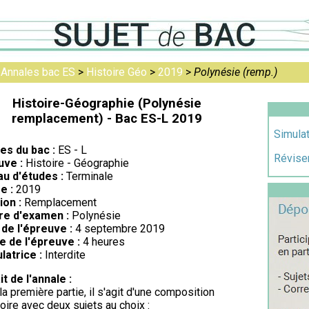
>
Annales bac ES
>
Histoire Géo
>
2019
>
Polynésie (remp.)
Histoire-Géographie (Polynésie
remplacement) - Bac ES-L 2019
Simulat
res du bac :
ES - L
Réviser
uve :
Histoire - Géographie
au d'études :
Terminale
e :
2019
ion :
Remplacement
re d'examen :
Polynésie
de l'épreuve :
4 septembre 2019
e de l'épreuve :
4 heures
latrice :
Interdite
it de l'annale :
la première partie, il s'agit d'une composition
toire avec deux sujets au choix :