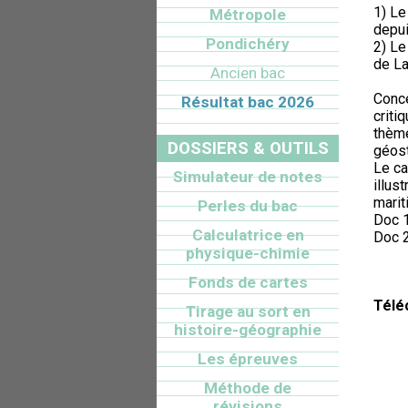
1) Le
Métropole
depui
Pondichéry
2) Le
de La
Ancien bac
Conce
Résultat bac 2026
criti
thèm
DOSSIERS & OUTILS
géost
Le ca
Simulateur de notes
illus
marit
Perles du bac
Doc 1
Calculatrice en
Doc 2
physique-chimie
Fonds de cartes
Télé
Tirage au sort en
histoire-géographie
Les épreuves
Méthode de
révisions