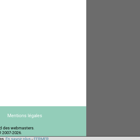
Mentions légales
ord des webmasters.
© 2007-2026.
ies.
En savoir plus
-
FERMER