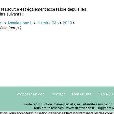
 ressource est également accessible depuis les
ns suivants :
il
>
Annales bac L
>
Histoire Géo
>
2019
>
ésie (remp.)
Proposer un doc
Contact
Plan du site
Flux RSS
Toute reproduction, même partielle, est interdite sans l'acc
Tous droits réservés - www.sujetdebac.fr - Copyright 
tion, vous acceptez l'utilisation de services tiers pouvant installer des cook