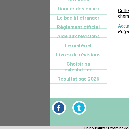
Donner des cours
Cette
chemi
Le bac à l'étranger
Accue
Règlement officiel
Polyn
Aide aux révisions
Le matériel
Livres de révisions
Choisir sa
calculatrice
Résultat bac 2026
En poursuivant votre naviga