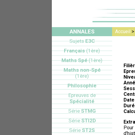
ANNALES
Accueil
Sujets
E3C
Français
(1ère)
Maths Spé
(1ère)
Filiè
Maths non-Spé
Epre
(1ère)
Nive
Anné
Philosophie
Sess
Cent
Epreuves de
Date 
Spécialité
Duré
Série
STMG
Calcu
Série
STI2D
Extra
Pour 
Série
ST2S
d'his