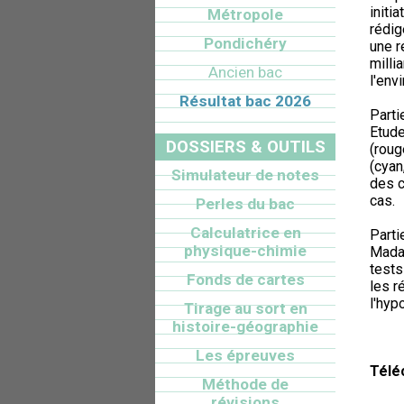
initi
Métropole
rédig
Pondichéry
une r
milli
Ancien bac
l'env
Résultat bac 2026
Parti
Etude
DOSSIERS & OUTILS
(roug
(cyan
Simulateur de notes
des c
cas.
Perles du bac
Calculatrice en
Parti
physique-chimie
Madam
tests
Fonds de cartes
les r
l'hyp
Tirage au sort en
histoire-géographie
Les épreuves
Télé
Méthode de
révisions