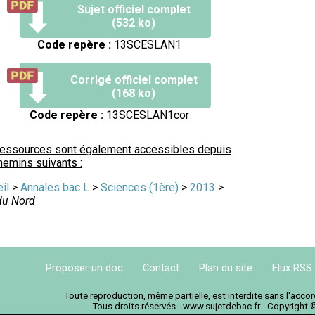
Sujet officiel complet
(532 ko)
Code repère :
13SCESLAN1
Corrigé officiel complet
(168 ko)
Code repère :
13SCESLAN1cor
ressources sont également accessibles depuis
hemins suivants :
il
>
Annales bac L
>
Sciences (1ère)
>
2013
>
du Nord
Proposer un doc
Contact
Plan du site
Flux RSS
Toute reproduction, même partielle, est interdite sans l'acc
Tous droits réservés - www.sujetdebac.fr - Copyright 