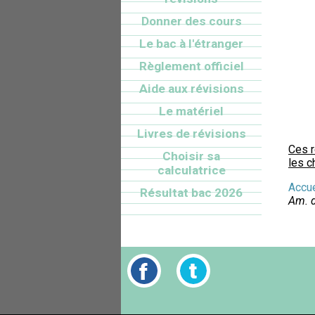
Donner des cours
Le bac à l'étranger
Règlement officiel
Aide aux révisions
Le matériel
Livres de révisions
Ces 
Choisir sa
les c
calculatrice
Accue
Résultat bac 2026
Am. 