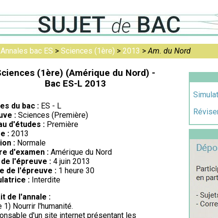
>
Annales bac ES
>
Sciences (1ère)
>
2013
>
Am. du Nord
Sciences (1ère) (Amérique du Nord) -
Bac ES-L 2013
Simulat
res du bac :
ES - L
Réviser
uve :
Sciences (Première)
au d'études :
Première
e :
2013
ion :
Normale
re d'examen :
Amérique du Nord
de l'épreuve :
4 juin 2013
e de l'épreuve :
1 heure 30
latrice :
Interdite
it de l'annale :
e 1) Nourrir l'humanité.
nsable d'un site internet présentant les