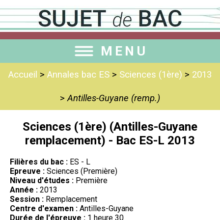
MENU
Accueil
>
Annales bac ES
>
Sciences (1ère)
>
2013
>
Antilles-Guyane (remp.)
Sciences (1ère) (Antilles-Guyane
remplacement) - Bac ES-L 2013
Filières du bac :
ES - L
Epreuve :
Sciences (Première)
Niveau d'études :
Première
Année :
2013
Session :
Remplacement
Centre d'examen :
Antilles-Guyane
Durée de l'épreuve :
1 heure 30