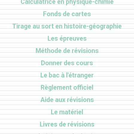
Calculatrice en physique-chimie
Fonds de cartes
Tirage au sort en histoire-géographie
Les épreuves
Méthode de révisions
Donner des cours
Le bac à l'étranger
Règlement officiel
Aide aux révisions
Le matériel
Livres de révisions