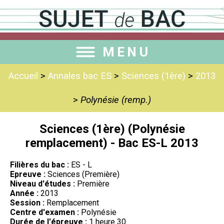
MENU
Accueil
>
Annales bac ES
>
Sciences (1ère)
>
2013
>
Polynésie (remp.)
Sciences (1ère) (Polynésie
remplacement) - Bac ES-L 2013
Filières du bac :
ES - L
Epreuve :
Sciences (Première)
Niveau d'études :
Première
Année :
2013
Session :
Remplacement
Centre d'examen :
Polynésie
Durée de l'épreuve :
1 heure 30