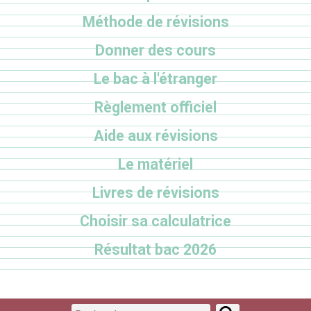
Méthode de révisions
Donner des cours
Le bac à l'étranger
Règlement officiel
Aide aux révisions
Le matériel
Livres de révisions
Choisir sa calculatrice
Résultat bac 2026