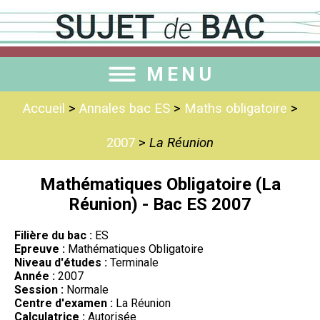
MENU
Accueil
>
Annales bac ES
>
Maths obligatoire
>
2007
>
La Réunion
Mathématiques Obligatoire (La
Réunion) - Bac ES 2007
Filière du bac :
ES
Epreuve :
Mathématiques Obligatoire
Niveau d'études :
Terminale
Année :
2007
Session :
Normale
Centre d'examen :
La Réunion
Calculatrice :
Autorisée