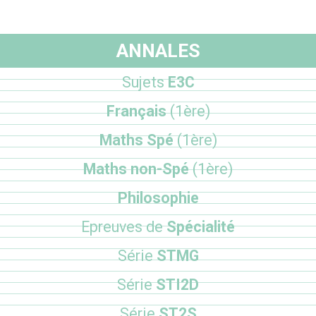
ANNALES
Sujets
E3C
Français
(1ère)
Maths Spé
(1ère)
Maths non-Spé
(1ère)
Philosophie
Epreuves de
Spécialité
Série
STMG
Série
STI2D
Série
ST2S