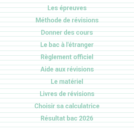
Les épreuves
Méthode de révisions
Donner des cours
Le bac à l'étranger
Règlement officiel
Aide aux révisions
Le matériel
Livres de révisions
Choisir sa calculatrice
Résultat bac 2026