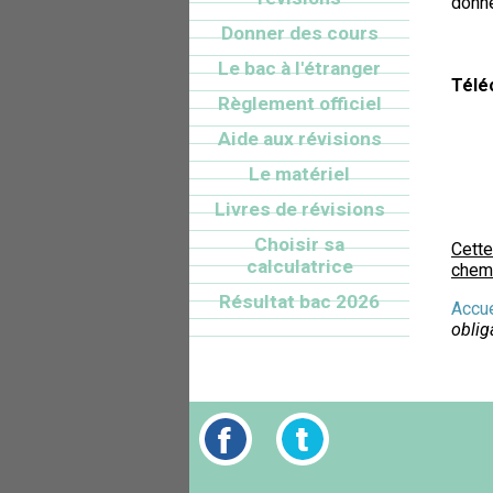
donn
Donner des cours
Le bac à l'étranger
Télé
Règlement officiel
Aide aux révisions
Le matériel
Livres de révisions
Choisir sa
Cette
calculatrice
chemi
Résultat bac 2026
Accue
oblig