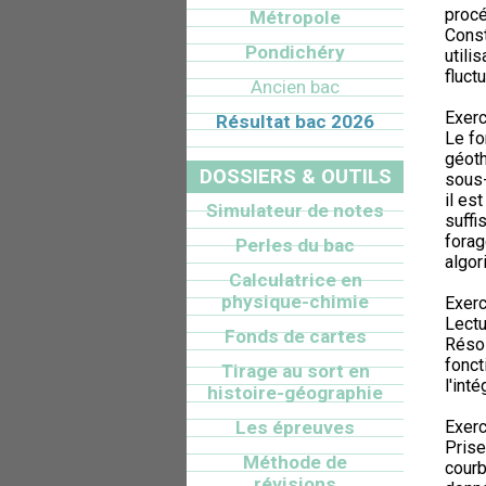
procé
Métropole
Const
Pondichéry
utili
fluct
Ancien bac
Exerc
Résultat bac 2026
Le fo
géoth
DOSSIERS & OUTILS
sous-
il es
Simulateur de notes
suffi
forag
Perles du bac
algor
Calculatrice en
physique-chimie
Exerc
Lectu
Fonds de cartes
Résol
fonct
Tirage au sort en
l'int
histoire-géographie
Les épreuves
Exerc
Prise
Méthode de
courb
révisions