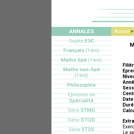
ANNALES
Accueil
Sujets
E3C
M
Français
(1ère)
Maths Spé
(1ère)
Filiè
Maths non-Spé
Epre
(1ère)
Nive
Anné
Philosophie
Sess
Cent
Epreuves de
Date 
Spécialité
Duré
Série
STMG
Calcu
Série
STI2D
Extra
Exerc
Série
ST2S
Le se