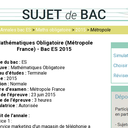
>
Annales bac ES
>
Maths obligatoire
>
2015
>
Métropole
athématiques Obligatoire (Métropole
France) - Bac ES 2015
Simula
re du bac :
ES
Choisir
uve :
Mathématiques Obligatoire
au d'études :
Terminale
Réviser
e :
2015
ion :
Normale
re d'examen :
Métropole France
de l'épreuve :
23 juin 2015
e de l'épreuve :
3 heures
latrice :
Autorisée
it de l'annale :
ice 1 :
rvice marketing d'un magasin de téléphonie a