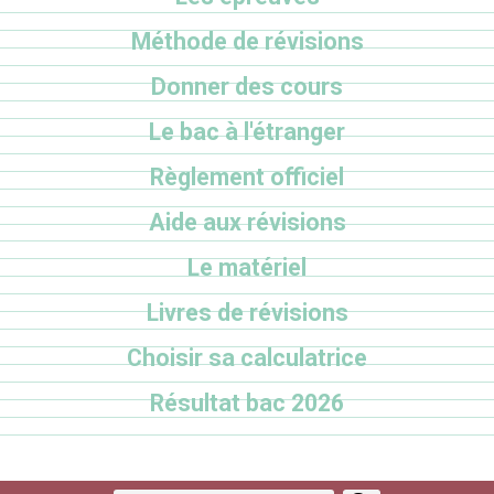
Méthode de révisions
Donner des cours
Le bac à l'étranger
Règlement officiel
Aide aux révisions
Le matériel
Livres de révisions
Choisir sa calculatrice
Résultat bac 2026