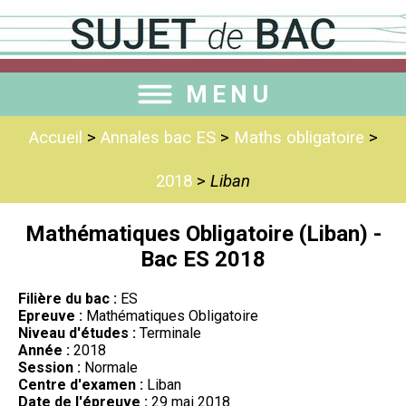
MENU
Accueil
>
Annales bac ES
>
Maths obligatoire
>
2018
>
Liban
Mathématiques Obligatoire (Liban) -
Bac ES 2018
Filière du bac :
ES
Epreuve :
Mathématiques Obligatoire
Niveau d'études :
Terminale
Année :
2018
Session :
Normale
Centre d'examen :
Liban
Date de l'épreuve :
29 mai 2018