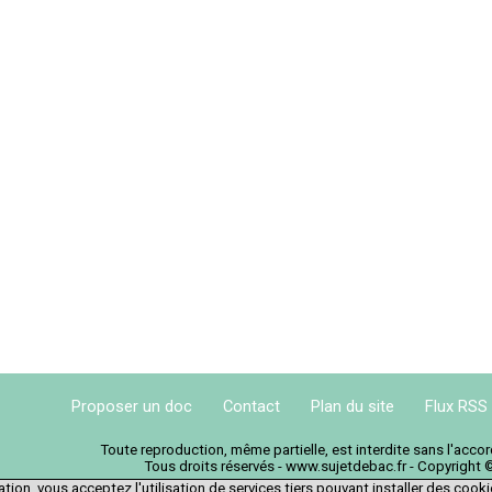
Proposer un doc
Contact
Plan du site
Flux RSS
Toute reproduction, même partielle, est interdite sans l'acc
Tous droits réservés - www.sujetdebac.fr - Copyright 
tion, vous acceptez l'utilisation de services tiers pouvant installer des cook