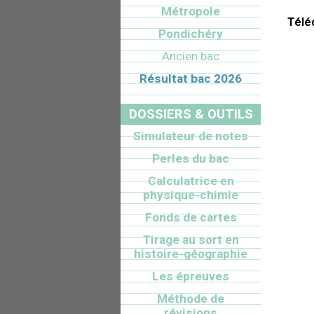
Métropole
Télé
Pondichéry
Ancien bac
Résultat bac 2026
DOSSIERS & OUTILS
Simulateur de notes
Perles du bac
Calculatrice en
physique-chimie
Fonds de cartes
Tirage au sort en
histoire-géographie
Les épreuves
Méthode de
révisions