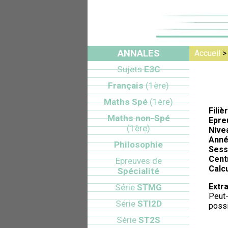
ANNALES
Accueil
Sujets
E3C
Français
(1ère)
Maths Spé
(1ère)
Filiè
Maths non-Spé
Epre
(1ère)
Nive
Anné
Philosophie
Sess
Cent
Epreuves de
Calcu
Spécialité
Extra
Série
STMG
Peut-
Série
STI2D
possi
Série
ST2S