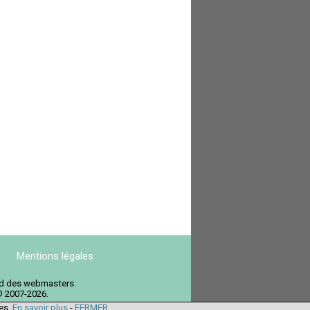
Mentions légales
ord des webmasters.
© 2007-2026.
ies.
En savoir plus
-
FERMER