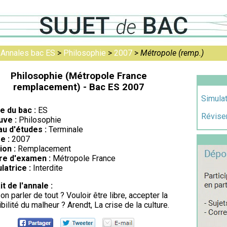
>
Annales bac ES
>
Philosophie
>
2007
>
Métropole (remp.)
Philosophie (Métropole France
remplacement) - Bac ES 2007
Simula
re du bac :
ES
Réviser
uve :
Philosophie
au d'études :
Terminale
e :
2007
ion :
Remplacement
re d'examen :
Métropole France
latrice :
Interdite
it de l'annale :
on parler de tout ? Vouloir être libre, accepter la
bilité du malheur ? Arendt, La crise de la culture.