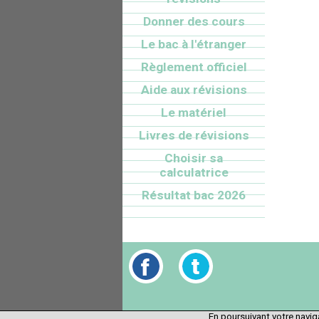
Donner des cours
Le bac à l'étranger
Règlement officiel
Aide aux révisions
Le matériel
Livres de révisions
Choisir sa
calculatrice
Résultat bac 2026
En poursuivant votre naviga