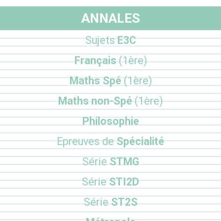
ANNALES
Sujets
E3C
Français
(1ère)
Maths Spé
(1ère)
Maths non-Spé
(1ère)
Philosophie
Epreuves de
Spécialité
Série
STMG
Série
STI2D
Série
ST2S