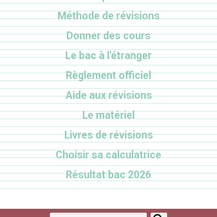
Méthode de révisions
Donner des cours
Le bac à l'étranger
Règlement officiel
Aide aux révisions
Le matériel
Livres de révisions
Choisir sa calculatrice
Résultat bac 2026