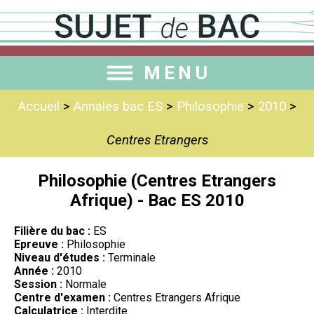
MENU
Accueil
>
Annales bac ES
>
Philosophie
>
2010
>
Centres Etrangers
Philosophie (Centres Etrangers
Afrique) - Bac ES 2010
Filière du bac :
ES
Epreuve :
Philosophie
Niveau d'études :
Terminale
Année :
2010
Session :
Normale
Centre d'examen :
Centres Etrangers Afrique
Calculatrice :
Interdite