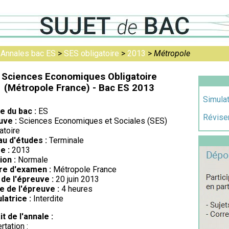
>
Annales bac ES
>
SES obligatoire
>
2013
>
Métropole
Sciences Economiques Obligatoire
(Métropole France) - Bac ES 2013
Simula
re du bac :
ES
Réviser
uve :
Sciences Economiques et Sociales (SES)
atoire
au d'études :
Terminale
e :
2013
ion :
Normale
re d'examen :
Métropole France
de l'épreuve :
20 juin 2013
e de l'épreuve :
4 heures
latrice :
Interdite
it de l'annale :
rtation :