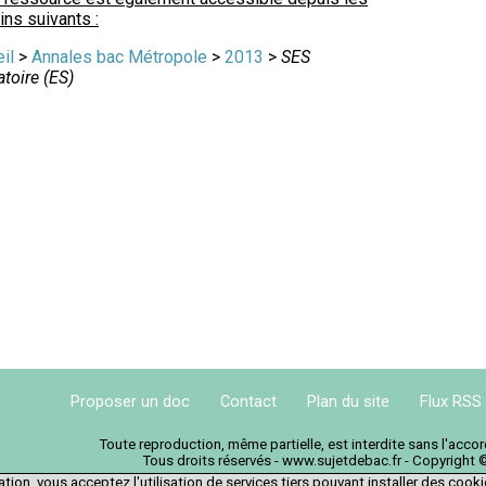
ns suivants :
il
>
Annales bac Métropole
>
2013
>
SES
atoire (ES)
Proposer un doc
Contact
Plan du site
Flux RSS
Toute reproduction, même partielle, est interdite sans l'acc
Tous droits réservés - www.sujetdebac.fr - Copyright 
tion, vous acceptez l'utilisation de services tiers pouvant installer des cook