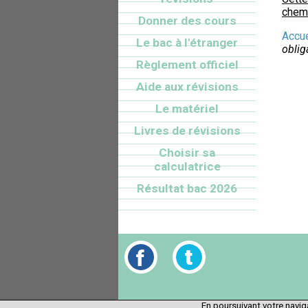
chemi
Donner des cours
Accue
Le bac à l'étranger
oblig
Règlement officiel
Aide aux révisions
Le matériel
Livres de révisions
Choisir sa
calculatrice
Résultat bac 2026
En poursuivant votre naviga