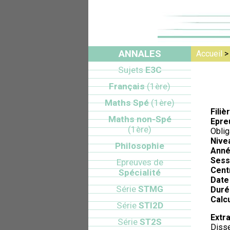
ANNALES
Accueil
Sujets
E3C
Français
(1ère)
Maths Spé
(1ère)
Filiè
Maths non-Spé
Epre
(1ère)
Oblig
Nive
Philosophie
Anné
Sess
Epreuves de
Cent
Spécialité
Date 
Série
STMG
Duré
Calcu
Série
STI2D
Extra
Série
ST2S
Disse