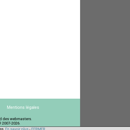
Mentions légales
ord des webmasters.
© 2007-2026.
ies.
En savoir plus
-
FERMER