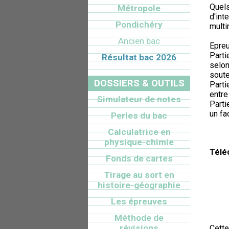
Quels
Métropole
d'int
Pondichéry
multi
Ancien bac
Epre
Parti
Résultat bac 2026
selon
soute
DOSSIERS & OUTILS
Parti
entre
Simulateur de notes
Parti
un fa
Perles du bac
Calculatrice en
physique-chimie
Télé
Fonds de cartes
Tirage au sort en
histoire-géographie
Les épreuves
Méthode de
révisions
Cette