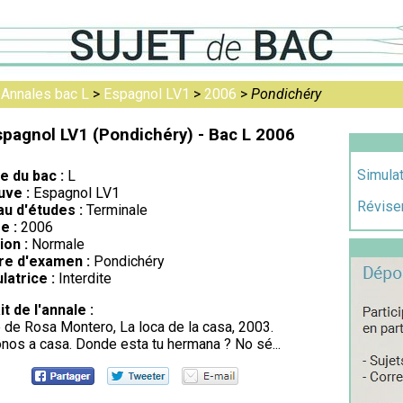
>
Annales bac L
>
Espagnol LV1
>
2006
>
Pondichéry
spagnol LV1 (Pondichéry) - Bac L 2006
Simulat
re du bac :
L
uve :
Espagnol LV1
Réviser
au d'études :
Terminale
e :
2006
ion :
Normale
re d'examen :
Pondichéry
latrice :
Interdite
it de l'annale :
 de Rosa Montero, La loca de la casa, 2003.
os a casa. Donde esta tu hermana ? No sé...