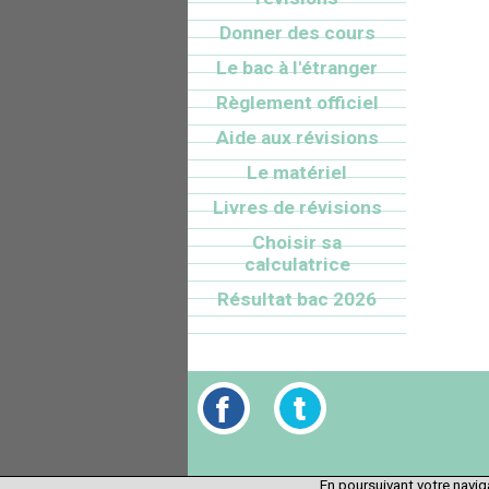
Donner des cours
Le bac à l'étranger
Règlement officiel
Aide aux révisions
Le matériel
Livres de révisions
Choisir sa
calculatrice
Résultat bac 2026
En poursuivant votre naviga