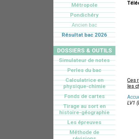
Télé
Métropole
Pondichéry
Ancien bac
Résultat bac 2026
DOSSIERS & OUTILS
Simulateur de notes
Perles du bac
Calculatrice en
Ces 
physique-chimie
les c
Fonds de cartes
Accue
LV1 (
Tirage au sort en
histoire-géographie
Les épreuves
Méthode de
révisions