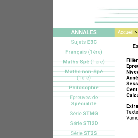
ANNALES
Accueil
Sujets
E3C
E
Français
(1ère)
Filiè
Maths Spé
(1ère)
Epre
Maths non-Spé
Nive
(1ère)
Anné
Sess
Philosophie
Cent
Calcu
Epreuves de
Spécialité
Extra
Texte
Série
STMG
Vamon
Série
STI2D
Série
ST2S