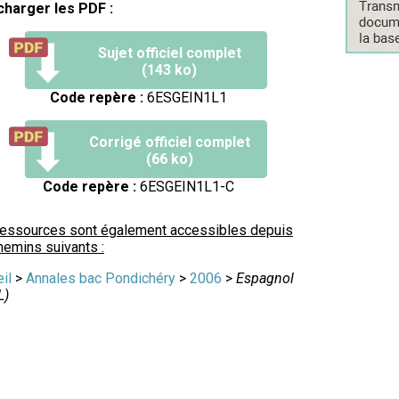
charger les PDF :
Sujet officiel complet
(143 ko)
Code repère :
6ESGEIN1L1
Corrigé officiel complet
(66 ko)
Code repère :
6ESGEIN1L1-C
ressources sont également accessibles depuis
hemins suivants :
il
>
Annales bac Pondichéry
>
2006
>
Espagnol
L)