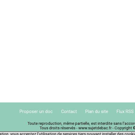
Proposer un doc
Contact
Plan du site
Flux RSS
Toute reproduction, même partielle, est interdite sans l'acc
Tous droits réservés - www.sujetdebac.fr - Copyright 
tion, vous acceptez l'utilisation de services tiers pouvant installer des cook