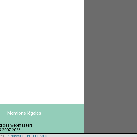
Mentions légales
ord des webmasters.
© 2007-2026.
ies.
En savoir plus
-
FERMER