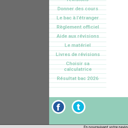
Donner des cours
Le bac à l'étranger
Règlement officiel
Aide aux révisions
Le matériel
Livres de révisions
Choisir sa
calculatrice
Résultat bac 2026
En poursuivant votre naviga