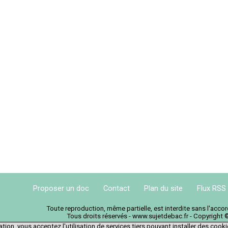
Proposer un doc
Contact
Plan du site
Flux RSS
Toute reproduction, même partielle, est interdite sans l'acc
Tous droits réservés - www.sujetdebac.fr - Copyright 
tion, vous acceptez l'utilisation de services tiers pouvant installer des cook