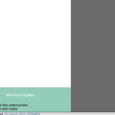
Mentions légales
ord des webmasters.
© 2007-2026.
ies.
En savoir plus
-
FERMER