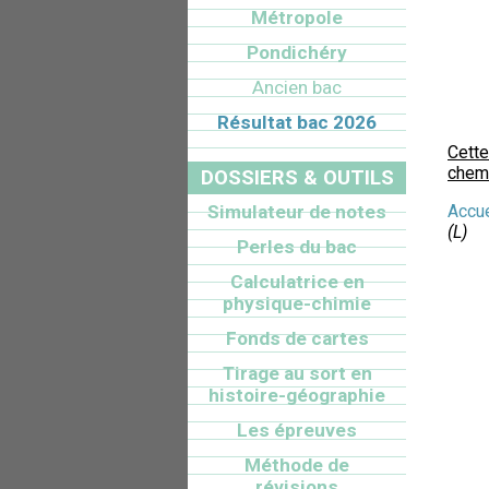
Métropole
Pondichéry
Ancien bac
Résultat bac 2026
Cette
chemi
DOSSIERS & OUTILS
Simulateur de notes
Accue
(L)
Perles du bac
Calculatrice en
physique-chimie
Fonds de cartes
Tirage au sort en
histoire-géographie
Les épreuves
Méthode de
révisions