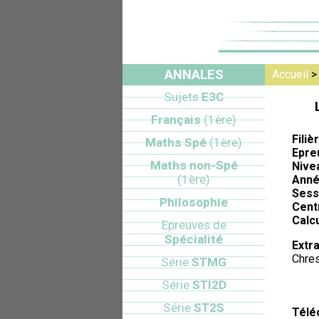
ANNALES
Accueil
Sujets
E3C
Français
(1ère)
Filiè
Maths Spé
(1ère)
Epre
Maths non-Spé
Nive
(1ère)
Anné
Sess
Philosophie
Cent
Calcu
Epreuves de
Spécialité
Extra
Chres
Série
STMG
Série
STI2D
Série
ST2S
Télé