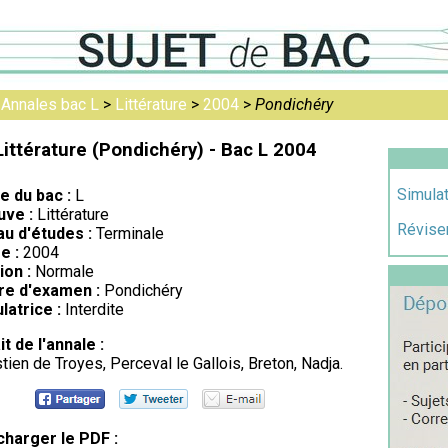
>
Annales bac L
>
Littérature
>
2004
>
Pondichéry
Littérature (Pondichéry) - Bac L 2004
Simulat
re du bac :
L
uve :
Littérature
Réviser
au d'études :
Terminale
e :
2004
ion :
Normale
re d'examen :
Pondichéry
latrice :
Interdite
it de l'annale :
tien de Troyes, Perceval le Gallois, Breton, Nadja.
charger le PDF :