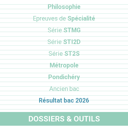
Philosophie
Epreuves de
Spécialité
Série
STMG
Série
STI2D
Série
ST2S
Métropole
Pondichéry
Ancien bac
Résultat bac 2026
DOSSIERS & OUTILS