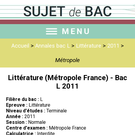
MENU
Accueil
>
Annales bac L
>
Littérature
>
2011
>
Métropole
Littérature (Métropole France) - Bac
L 2011
Filière du bac :
L
Epreuve :
Littérature
Niveau d'études :
Terminale
Année :
2011
Session :
Normale
Centre d'examen :
Métropole France
Calculatrice :
Interdite