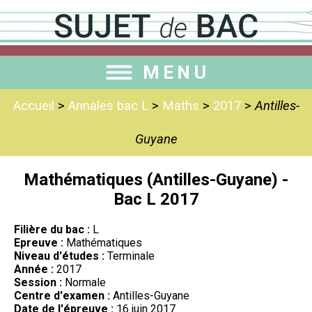
MENU
Accueil
>
Annales bac L
>
Maths
>
2017
>
Antilles-
Guyane
Mathématiques (Antilles-Guyane) -
Bac L 2017
Filière du bac :
L
Epreuve :
Mathématiques
Niveau d'études :
Terminale
Année :
2017
Session :
Normale
Centre d'examen :
Antilles-Guyane
Date de l'épreuve :
16 juin 2017