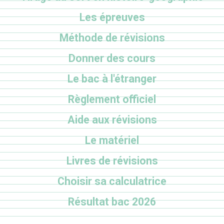
Les épreuves
Méthode de révisions
Donner des cours
Le bac à l'étranger
Règlement officiel
Aide aux révisions
Le matériel
Livres de révisions
Choisir sa calculatrice
Résultat bac 2026