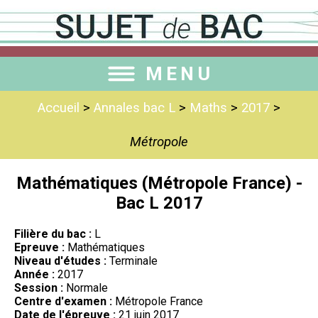
MENU
Accueil
>
Annales bac L
>
Maths
>
2017
>
Métropole
Mathématiques (Métropole France) -
Bac L 2017
Filière du bac :
L
Epreuve :
Mathématiques
Niveau d'études :
Terminale
Année :
2017
Session :
Normale
Centre d'examen :
Métropole France
Date de l'épreuve :
21 juin 2017