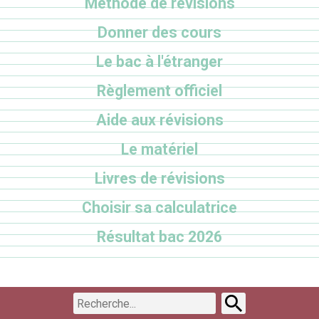
Méthode de révisions
Donner des cours
Le bac à l'étranger
Règlement officiel
Aide aux révisions
Le matériel
Livres de révisions
Choisir sa calculatrice
Résultat bac 2026