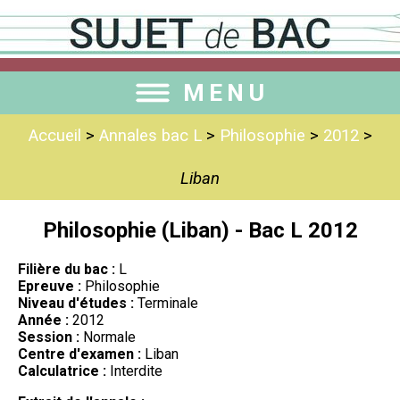
MENU
Accueil
>
Annales bac L
>
Philosophie
>
2012
>
Liban
Philosophie (Liban) - Bac L 2012
Filière du bac :
L
Epreuve :
Philosophie
Niveau d'études :
Terminale
Année :
2012
Session :
Normale
Centre d'examen :
Liban
Calculatrice :
Interdite