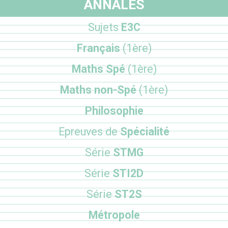
ANNALES
Sujets
E3C
Français
(1ère)
Maths Spé
(1ère)
Maths non-Spé
(1ère)
Philosophie
Epreuves de
Spécialité
Série
STMG
Série
STI2D
Série
ST2S
Métropole