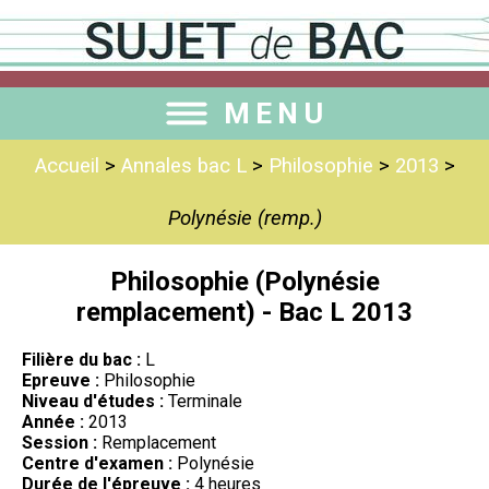
MENU
Accueil
>
Annales bac L
>
Philosophie
>
2013
>
Polynésie (remp.)
Philosophie (Polynésie
remplacement) - Bac L 2013
Filière du bac :
L
Epreuve :
Philosophie
Niveau d'études :
Terminale
Année :
2013
Session :
Remplacement
Centre d'examen :
Polynésie
Durée de l'épreuve :
4 heures