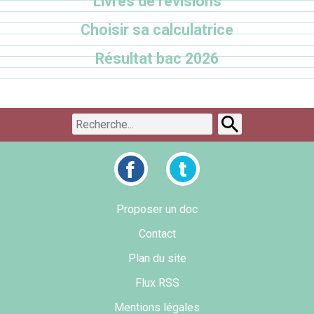
Livres de révisions
Choisir sa calculatrice
Résultat bac 2026
Proposer un doc
Contact
Plan du site
Flux RSS
Mentions légales