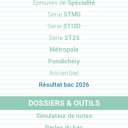
Epreuves de
Spécialité
Série
STMG
Série
STI2D
Série
ST2S
Métropole
Pondichéry
Ancien bac
Résultat bac 2026
DOSSIERS & OUTILS
Simulateur de notes
Perles du bac