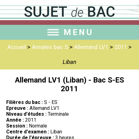
MENU
Accueil
>
Annales bac S
>
Allemand LV1
>
2011
>
Liban
Allemand LV1 (Liban) - Bac S-ES
2011
Filières du bac :
S - ES
Epreuve :
Allemand LV1
Niveau d'études :
Terminale
Année :
2011
Session :
Normale
Centre d'examen :
Liban
Durée de l'épreuve :
3 heures