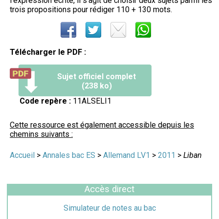
l'expression écrite, il s'agit de choisir deux sujets parmi les
trois propositions pour rédiger 110 + 130 mots.
Télécharger le PDF :
Sujet officiel complet
(238 ko)
Code repère :
11ALSELI1
Cette ressource est également accessible depuis les
chemins suivants :
Accueil
>
Annales bac ES
>
Allemand LV1
>
2011
>
Liban
Accès direct
Simulateur de notes au bac