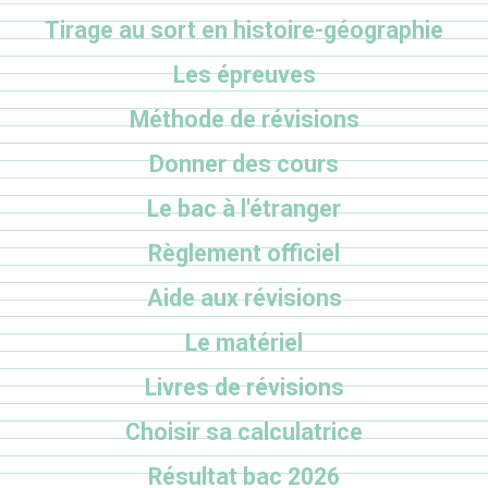
Tirage au sort en histoire-géographie
Les épreuves
Méthode de révisions
Donner des cours
Le bac à l'étranger
Règlement officiel
Aide aux révisions
Le matériel
Livres de révisions
Choisir sa calculatrice
Résultat bac 2026