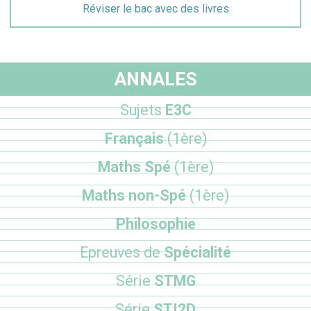
Réviser le bac avec des livres
ANNALES
Sujets
E3C
Français
(1ère)
Maths Spé
(1ère)
Maths non-Spé
(1ère)
Philosophie
Epreuves de
Spécialité
Série
STMG
Série
STI2D