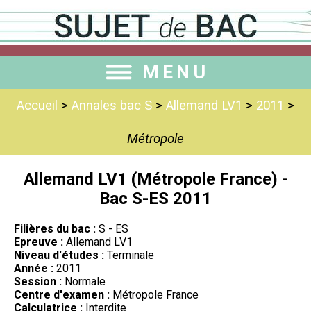
MENU
Accueil
>
Annales bac S
>
Allemand LV1
>
2011
>
Métropole
Allemand LV1 (Métropole France) -
Bac S-ES 2011
Filières du bac :
S - ES
Epreuve :
Allemand LV1
Niveau d'études :
Terminale
Année :
2011
Session :
Normale
Centre d'examen :
Métropole France
Calculatrice :
Interdite