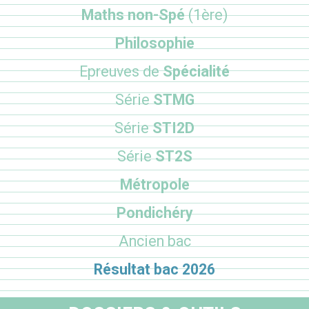
Maths non-Spé
(1ère)
Philosophie
Epreuves de
Spécialité
Série
STMG
Série
STI2D
Série
ST2S
Métropole
Pondichéry
Ancien bac
Résultat bac 2026