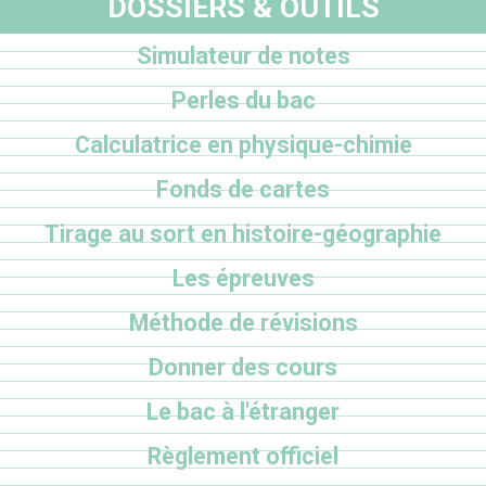
DOSSIERS & OUTILS
Simulateur de notes
Perles du bac
Calculatrice en physique-chimie
Fonds de cartes
Tirage au sort en histoire-géographie
Les épreuves
Méthode de révisions
Donner des cours
Le bac à l'étranger
Règlement officiel