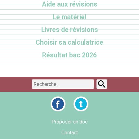
Aide aux révisions
Le matériel
Livres de révisions
Choisir sa calculatrice
Résultat bac 2026
Proposer un doc
Contact