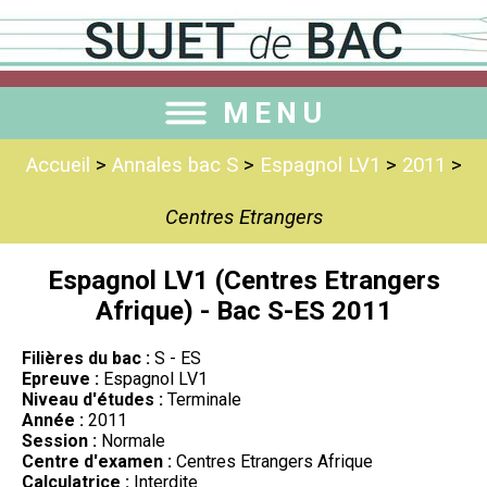
MENU
Accueil
>
Annales bac S
>
Espagnol LV1
>
2011
>
Centres Etrangers
Espagnol LV1 (Centres Etrangers
Afrique) - Bac S-ES 2011
Filières du bac :
S - ES
Epreuve :
Espagnol LV1
Niveau d'études :
Terminale
Année :
2011
Session :
Normale
Centre d'examen :
Centres Etrangers Afrique
Calculatrice :
Interdite