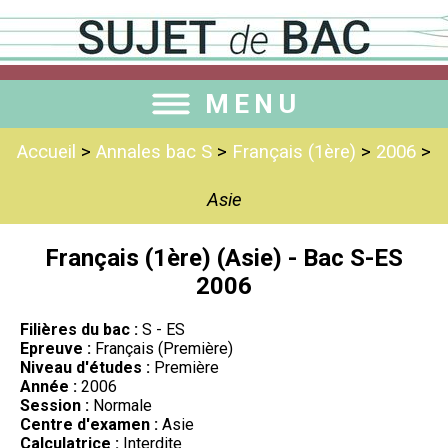
MENU
Accueil
>
Annales bac S
>
Français (1ère)
>
2006
>
Asie
Français (1ère) (Asie) - Bac S-ES
2006
Filières du bac :
S - ES
Epreuve :
Français (Première)
Niveau d'études :
Première
Année :
2006
Session :
Normale
Centre d'examen :
Asie
Calculatrice :
Interdite