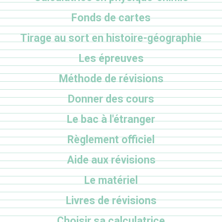
Fonds de cartes
Tirage au sort en histoire-géographie
Les épreuves
Méthode de révisions
Donner des cours
Le bac à l'étranger
Règlement officiel
Aide aux révisions
Le matériel
Livres de révisions
Choisir sa calculatrice