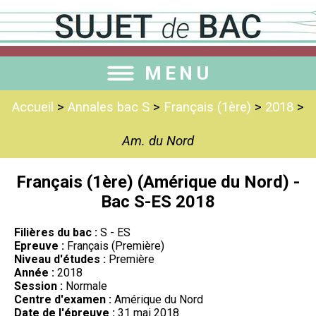
MENU
Accueil
>
Annales bac S
>
Français (1ère)
>
2018
>
Am. du Nord
Français (1ère) (Amérique du Nord) -
Bac S-ES 2018
Filières du bac :
S - ES
Epreuve :
Français (Première)
Niveau d'études :
Première
Année :
2018
Session :
Normale
Centre d'examen :
Amérique du Nord
Date de l'épreuve :
31 mai 2018