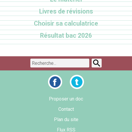
Livres de révisions
Choisir sa calculatrice
Résultat bac 2026
Proposer un doc
Contact
Plan du site
Flux RSS