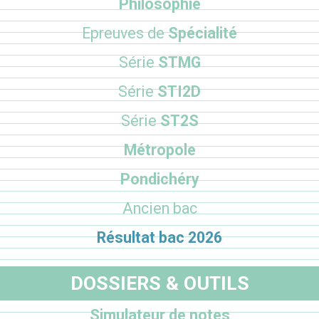
Philosophie
Epreuves de
Spécialité
Série
STMG
Série
STI2D
Série
ST2S
Métropole
Pondichéry
Ancien bac
Résultat bac 2026
DOSSIERS & OUTILS
Simulateur de notes