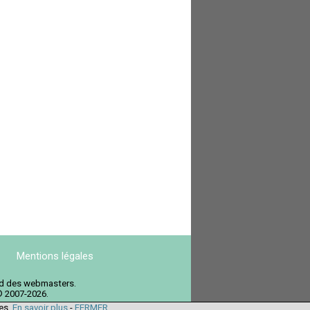
Mentions légales
ord des webmasters.
© 2007-2026.
ies.
En savoir plus
-
FERMER