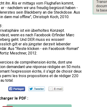
ht ihn. Als er mittags vom Flughafen kommt,
 er - nachdem wir uns freudig begrüsst haben -
llererstes sein Blackberry an die Steckdose. Aus
bin dann mal offline", Christoph Koch, 2010.
B :
rivatsphäre ist ein überholtes Konzept.
dest, wenn es nach Facebook-Erfinder Marc
erberg geht. Und DER muss es wissen!
esslich gilt er als jüngster derzeit lebender
ardär. Aus "Reste klicken - ein Facebook-Roman"
ortiz Meschner, 2012.
xercices de compréhension écrite, dont une
ion demandant une réponse rédigée en 50 mots.
rnant l'expression écrite, il s'agit de choisir deux
s parmi les trois propositions et de rédiger 220
au total.
charger le PDF :