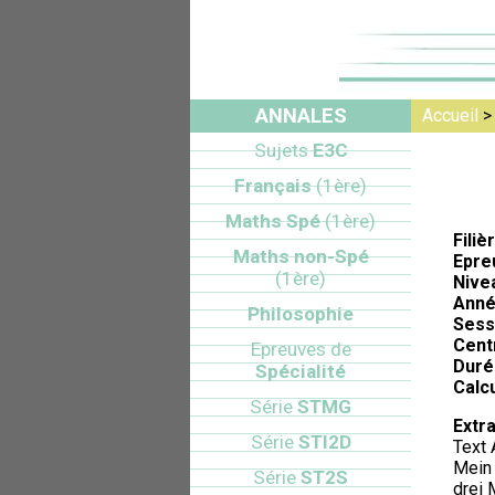
ANNALES
Accueil
Sujets
E3C
Français
(1ère)
Maths Spé
(1ère)
Filiè
Maths non-Spé
Epre
(1ère)
Nive
Anné
Philosophie
Sess
Cent
Epreuves de
Duré
Spécialité
Calcu
Série
STMG
Extra
Série
STI2D
Text 
Mein 
Série
ST2S
drei 