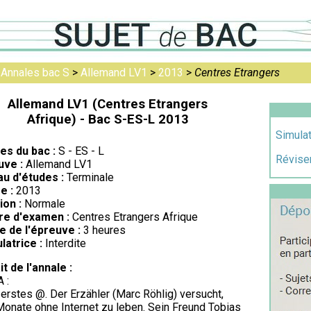
>
Annales bac S
>
Allemand LV1
>
2013
>
Centres Etrangers
Allemand LV1 (Centres Etrangers
Afrique) - Bac S-ES-L 2013
Simulat
res du bac :
S - ES - L
Réviser
uve :
Allemand LV1
au d'études :
Terminale
e :
2013
ion :
Normale
re d'examen :
Centres Etrangers Afrique
e de l'épreuve :
3 heures
latrice :
Interdite
it de l'annale :
A :
erstes @. Der Erzähler (Marc Röhlig) versucht,
Monate ohne Internet zu leben. Sein Freund Tobias