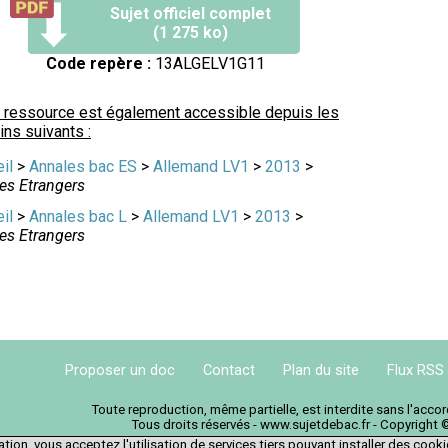
Sujet officiel complet
(1 275 ko)
Code repère :
13ALGELV1G11
 ressource est également accessible depuis les
ns suivants :
il
>
Annales bac ES
>
Allemand LV1
>
2013
>
es Etrangers
il
>
Annales bac L
>
Allemand LV1
>
2013
>
es Etrangers
Proposer un doc
Contact
Plan du site
Flux RSS
Toute reproduction, même partielle, est interdite sans l'acc
Tous droits réservés - www.sujetdebac.fr - Copyright 
tion, vous acceptez l'utilisation de services tiers pouvant installer des cook