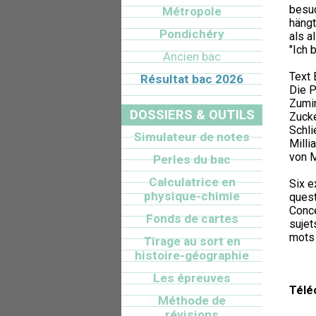
besuc
Métropole
hängt
Pondichéry
als a
"Ich 
Ancien bac
Text 
Résultat bac 2026
Die P
Zumin
DOSSIERS & OUTILS
Zuck
Schli
Simulateur de notes
Milli
von M
Perles du bac
Calculatrice en
Six e
physique-chimie
quest
Conce
Fonds de cartes
sujet
mots 
Tirage au sort en
histoire-géographie
Les épreuves
Télé
Méthode de
révisions