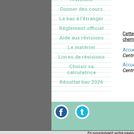
Donner des cours
Le bac à l'étranger
Règlement officiel
Cette
Aide aux révisions
chemi
Le matériel
Accue
Centr
Livres de révisions
Accue
Choisir sa
Centr
calculatrice
Résultat bac 2026
En poursuivant votre naviga