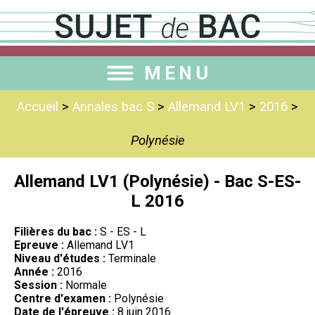
MENU
Accueil
>
Annales bac S
>
Allemand LV1
>
2016
>
Polynésie
Allemand LV1 (Polynésie) - Bac S-ES-
L 2016
Filières du bac :
S - ES - L
Epreuve :
Allemand LV1
Niveau d'études :
Terminale
Année :
2016
Session :
Normale
Centre d'examen :
Polynésie
Date de l'épreuve :
8 juin 2016