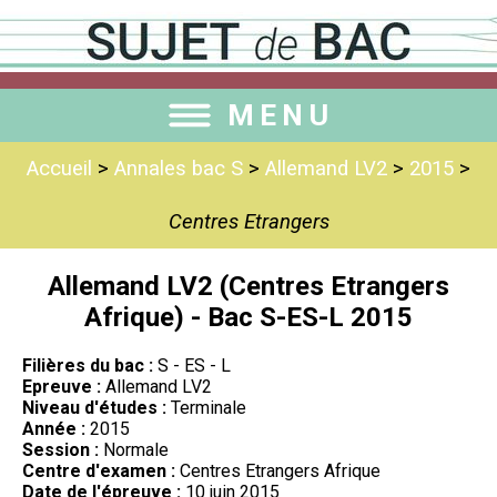
MENU
Accueil
>
Annales bac S
>
Allemand LV2
>
2015
>
Centres Etrangers
Allemand LV2 (Centres Etrangers
Afrique) - Bac S-ES-L 2015
Filières du bac :
S - ES - L
Epreuve :
Allemand LV2
Niveau d'études :
Terminale
Année :
2015
Session :
Normale
Centre d'examen :
Centres Etrangers Afrique
Date de l'épreuve :
10 juin 2015