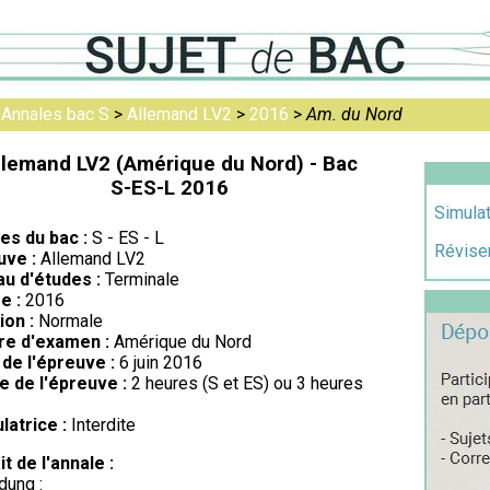
>
Annales bac S
>
Allemand LV2
>
2016
>
Am. du Nord
llemand LV2 (Amérique du Nord) - Bac
S-ES-L 2016
Simulat
res du bac :
S - ES - L
Réviser
uve :
Allemand LV2
au d'études :
Terminale
e :
2016
ion :
Normale
re d'examen :
Amérique du Nord
de l'épreuve :
6 juin 2016
e de l'épreuve :
2 heures (S et ES) ou 3 heures
latrice :
Interdite
it de l'annale :
dung :