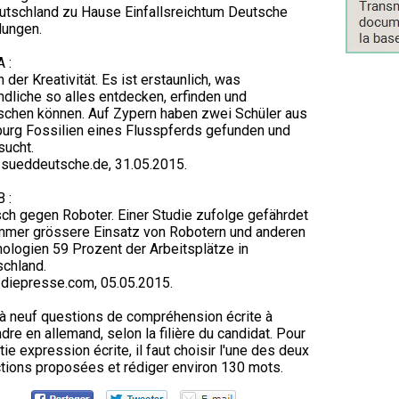
utschland zu Hause Einfallsreichtum Deutsche
dungen.
A :
n der Kreativität. Es ist erstaunlich, was
dliche so alles entdecken, erfinden und
schen können. Auf Zypern haben zwei Schüler aus
rg Fossilien eines Flusspferds gefunden und
sucht.
sueddeutsche.de, 31.05.2015.
B :
h gegen Roboter. Einer Studie zufolge gefährdet
mmer grössere Einsatz von Robotern und anderen
ologien 59 Prozent der Arbeitsplätze in
chland.
diepresse.com, 05.05.2015.
à neuf questions de compréhension écrite à
dre en allemand, selon la filière du candidat. Pour
rtie expression écrite, il faut choisir l'une des deux
tions proposées et rédiger environ 130 mots.