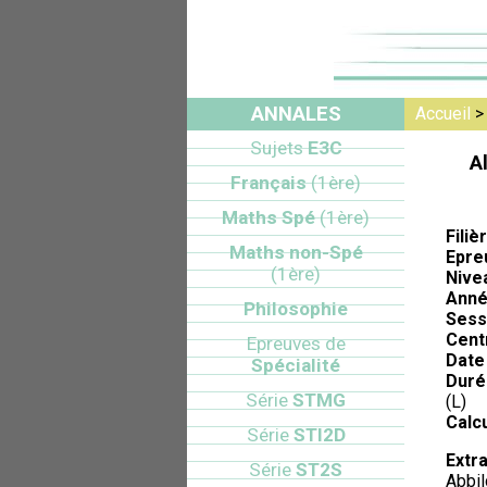
ANNALES
Accueil
Sujets
E3C
A
Français
(1ère)
Maths Spé
(1ère)
Filiè
Maths non-Spé
Epre
(1ère)
Nive
Anné
Philosophie
Sess
Cent
Epreuves de
Date 
Spécialité
Duré
Série
STMG
(L)
Calcu
Série
STI2D
Extra
Série
ST2S
Abbil