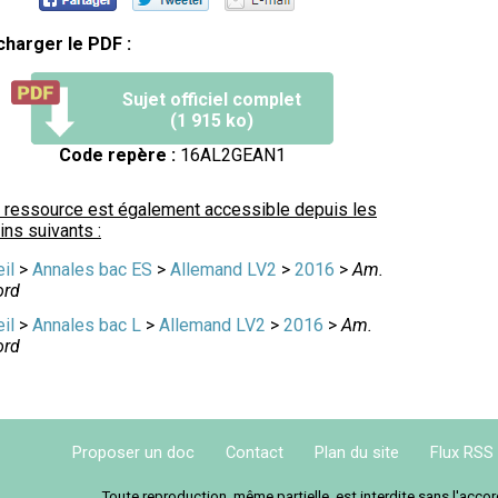
charger le PDF :
Sujet officiel complet
(1 915 ko)
Code repère :
16AL2GEAN1
 ressource est également accessible depuis les
ns suivants :
il
>
Annales bac ES
>
Allemand LV2
>
2016
>
Am.
ord
il
>
Annales bac L
>
Allemand LV2
>
2016
>
Am.
ord
Proposer un doc
Contact
Plan du site
Flux RSS
Toute reproduction, même partielle, est interdite sans l'acc