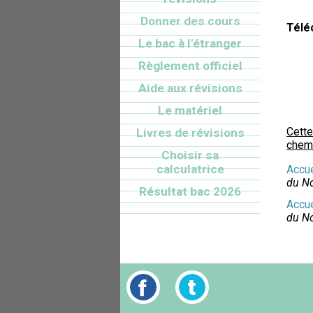
Donner des cours
Télé
Le bac à l'étranger
Règlement officiel
Aide aux révisions
Le matériel
Cette
Livres de révisions
chemi
Choisir sa
calculatrice
Accue
du N
Résultat bac 2026
Accue
du N