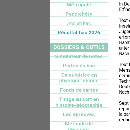
In De
Métropole
Erfin
Pondichéry
Text 
Ancien bac
Insel
Jugen
Résultat bac 2026
erfor
Hambu
DOSSIERS & OUTILS
unter
Nach 
Simulateur de notes
Text 
Perles du bac
Mensc
Calculatrice en
der i
physique-chimie
Techn
Deuts
Fonds de cartes
Nach 
Tirage au sort en
Sept 
histoire-géographie
répon
Les épreuves
la pa
rédac
Méthode de
révisions