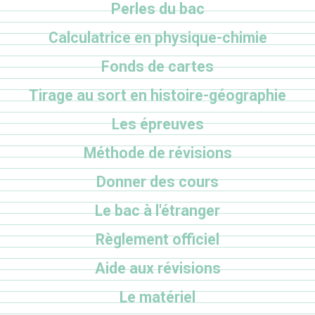
Perles du bac
Calculatrice en physique-chimie
Fonds de cartes
Tirage au sort en histoire-géographie
Les épreuves
Méthode de révisions
Donner des cours
Le bac à l'étranger
Règlement officiel
Aide aux révisions
Le matériel