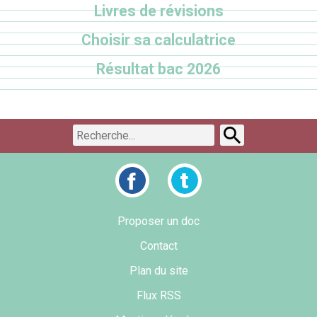
Livres de révisions
Choisir sa calculatrice
Résultat bac 2026
Proposer un doc
Contact
Plan du site
Flux RSS