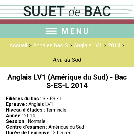
MENU
Accueil
>
Annales bac S
>
Anglais LV1
>
2014
>
Am. du Sud
Anglais LV1 (Amérique du Sud) - Bac
S-ES-L 2014
Filières du bac :
S - ES - L
Epreuve :
Anglais LV1
Niveau d'études :
Terminale
Année :
2014
Session :
Normale
Centre d'examen :
Amérique du Sud
Durée de l'épreuve :
3 heures