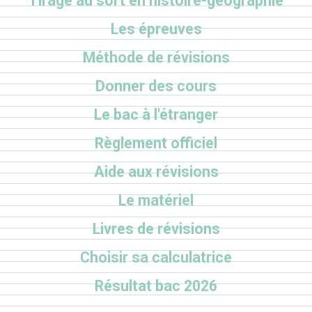
Tirage au sort en histoire-géographie
Les épreuves
Méthode de révisions
Donner des cours
Le bac à l'étranger
Règlement officiel
Aide aux révisions
Le matériel
Livres de révisions
Choisir sa calculatrice
Résultat bac 2026