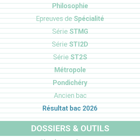
Philosophie
Epreuves de
Spécialité
Série
STMG
Série
STI2D
Série
ST2S
Métropole
Pondichéry
Ancien bac
Résultat bac 2026
DOSSIERS & OUTILS