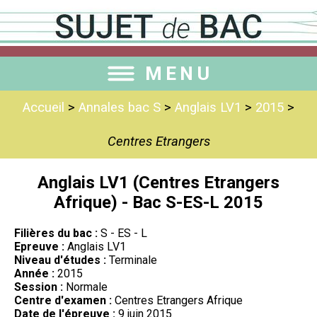
MENU
Accueil
>
Annales bac S
>
Anglais LV1
>
2015
>
Centres Etrangers
Anglais LV1 (Centres Etrangers
Afrique) - Bac S-ES-L 2015
Filières du bac :
S - ES - L
Epreuve :
Anglais LV1
Niveau d'études :
Terminale
Année :
2015
Session :
Normale
Centre d'examen :
Centres Etrangers Afrique
Date de l'épreuve :
9 juin 2015