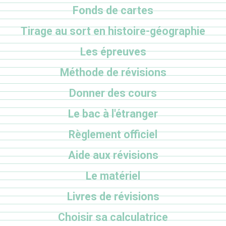
Fonds de cartes
Tirage au sort en histoire-géographie
Les épreuves
Méthode de révisions
Donner des cours
Le bac à l'étranger
Règlement officiel
Aide aux révisions
Le matériel
Livres de révisions
Choisir sa calculatrice