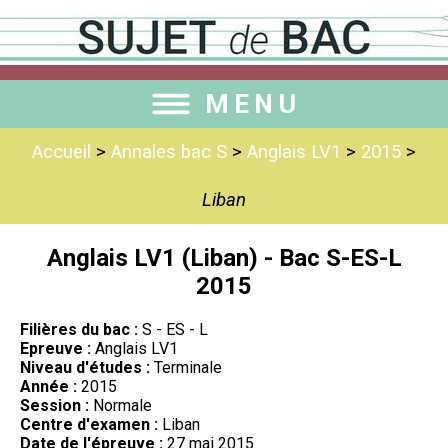
MENU
Accueil
>
Annales bac S
>
Anglais LV1
>
2015
>
Liban
Anglais LV1 (Liban) - Bac S-ES-L
2015
Filières du bac :
S - ES - L
Epreuve :
Anglais LV1
Niveau d'études :
Terminale
Année :
2015
Session :
Normale
Centre d'examen :
Liban
Date de l'épreuve :
27 mai 2015