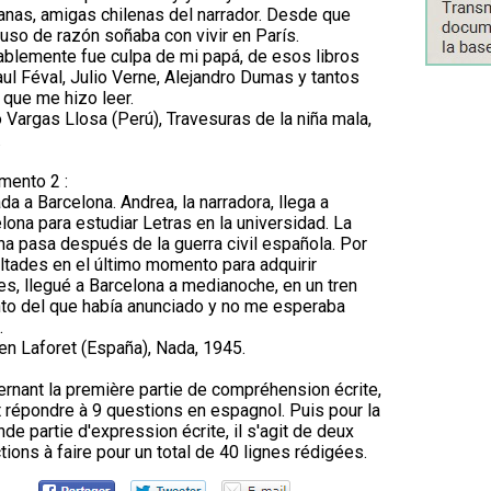
nas, amigas chilenas del narrador. Desde que
 uso de razón soñaba con vivir en París.
blemente fue culpa de mi papá, de esos libros
ul Féval, Julio Verne, Alejandro Dumas y tantos
 que me hizo leer.
 Vargas Llosa (Perú), Travesuras de la niña mala,
.
mento 2 :
da a Barcelona. Andrea, la narradora, llega a
lona para estudiar Letras en la universidad. La
a pasa después de la guerra civil española. Por
ultades en el último momento para adquirir
tes, llegué a Barcelona a medianoche, en un tren
nto del que había anunciado y no me esperaba
.
n Laforet (España), Nada, 1945.
rnant la première partie de compréhension écrite,
ut répondre à 9 questions en espagnol. Puis pour la
de partie d'expression écrite, il s'agit de deux
tions à faire pour un total de 40 lignes rédigées.