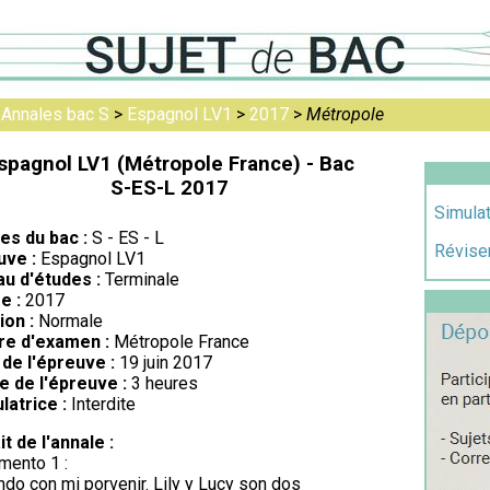
>
Annales bac S
>
Espagnol LV1
>
2017
>
Métropole
spagnol LV1 (Métropole France) - Bac
S-ES-L 2017
Simulat
res du bac :
S - ES - L
Réviser
uve :
Espagnol LV1
au d'études :
Terminale
e :
2017
ion :
Normale
re d'examen :
Métropole France
de l'épreuve :
19 juin 2017
e de l'épreuve :
3 heures
latrice :
Interdite
it de l'annale :
mento 1 :
do con mi porvenir. Lily y Lucy son dos