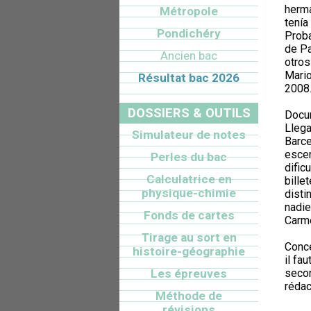
herma
Métropole
tenía
Pondichéry
Proba
de Pa
Ancien bac
otros
Mario
Résultat bac 2026
2008
DOSSIERS & OUTILS
Docu
Llega
Simulateur de notes
Barce
escen
Perles du bac
dific
Calculatrice en
bille
physique-chimie
disti
nadie
Fonds de cartes
Carme
Tirage au sort en
Conce
histoire-géographie
il fa
Les épreuves
secon
rédac
Méthode de
révisions