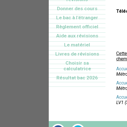
Donner des cours
Télé
Le bac à l'étranger
Règlement officiel
Aide aux révisions
Le matériel
Cette
Livres de révisions
chemi
Choisir sa
calculatrice
Accue
Métr
Résultat bac 2026
Accue
Métr
Accue
LV1 (