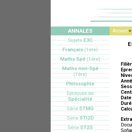
ANNALES
Accueil
Sujets
E3C
E
Français
(1ère)
Maths Spé
(1ère)
Filiè
Maths non-Spé
Epre
(1ère)
Nive
Anné
Philosophie
Sess
Cent
Epreuves de
Date 
Spécialité
Duré
Série
STMG
Calcu
Série
STI2D
Extra
Docu
Série
ST2S
Soñan