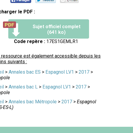
charger le PDF :
Sujet officiel complet
(641 ko)
Code repère :
17ES1GEMLR1
 ressource est également accessible depuis les
ns suivants :
il
>
Annales bac ES
>
Espagnol LV1
>
2017
>
opole
il
>
Annales bac L
>
Espagnol LV1
>
2017
>
opole
il
>
Annales bac Métropole
>
2017
>
Espagnol
S-ES-L)