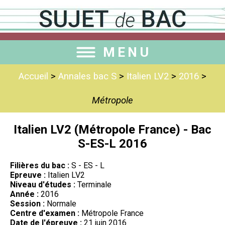
MENU
Accueil
>
Annales bac S
>
Italien LV2
>
2016
>
Métropole
Italien LV2 (Métropole France) - Bac
S-ES-L 2016
Filières du bac :
S - ES - L
Epreuve :
Italien LV2
Niveau d'études :
Terminale
Année :
2016
Session :
Normale
Centre d'examen :
Métropole France
Date de l'épreuve :
21 juin 2016