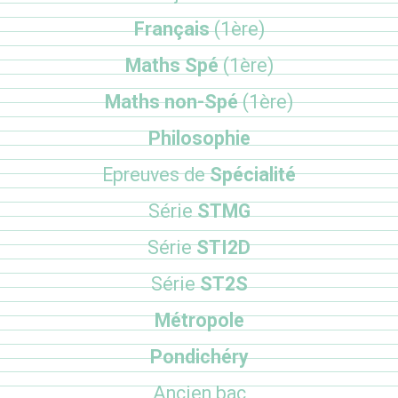
Français
(1ère)
Maths Spé
(1ère)
Maths non-Spé
(1ère)
Philosophie
Epreuves de
Spécialité
Série
STMG
Série
STI2D
Série
ST2S
Métropole
Pondichéry
Ancien bac