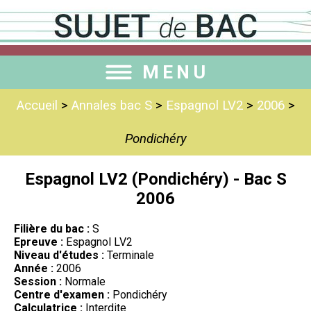
MENU
Accueil
>
Annales bac S
>
Espagnol LV2
>
2006
>
Pondichéry
Espagnol LV2 (Pondichéry) - Bac S
2006
Filière du bac :
S
Epreuve :
Espagnol LV2
Niveau d'études :
Terminale
Année :
2006
Session :
Normale
Centre d'examen :
Pondichéry
Calculatrice :
Interdite