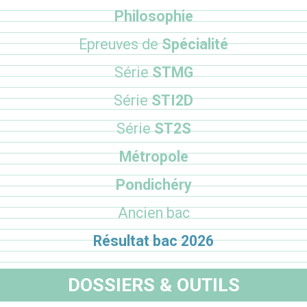
Philosophie
Epreuves de
Spécialité
Série
STMG
Série
STI2D
Série
ST2S
Métropole
Pondichéry
Ancien bac
Résultat bac 2026
DOSSIERS & OUTILS