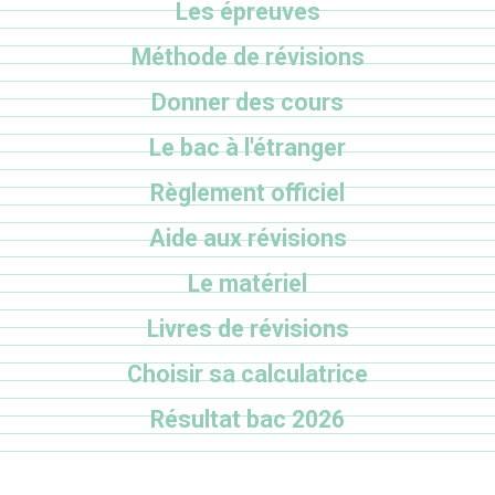
Les épreuves
Méthode de révisions
Donner des cours
Le bac à l'étranger
Règlement officiel
Aide aux révisions
Le matériel
Livres de révisions
Choisir sa calculatrice
Résultat bac 2026