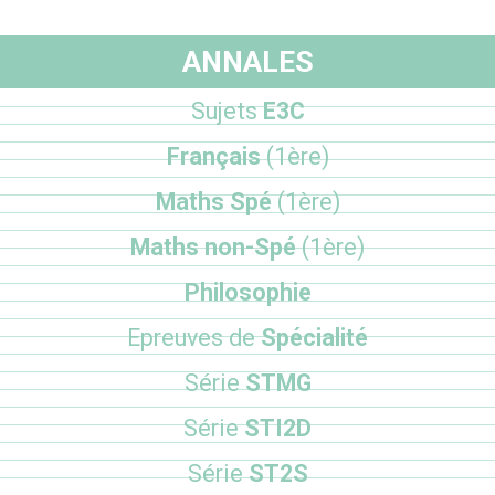
ANNALES
Sujets
E3C
Français
(1ère)
Maths Spé
(1ère)
Maths non-Spé
(1ère)
Philosophie
Epreuves de
Spécialité
Série
STMG
Série
STI2D
Série
ST2S