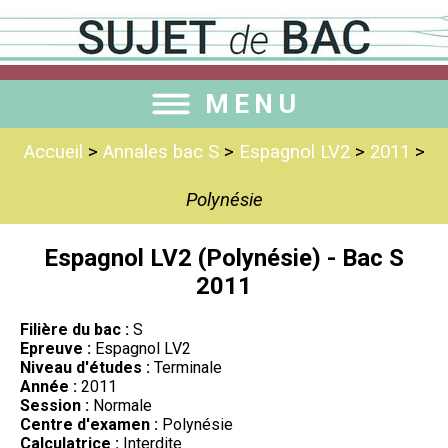
MENU
Accueil
>
Annales bac S
>
Espagnol LV2
>
2011
>
Polynésie
Espagnol LV2 (Polynésie) - Bac S
2011
Filière du bac :
S
Epreuve :
Espagnol LV2
Niveau d'études :
Terminale
Année :
2011
Session :
Normale
Centre d'examen :
Polynésie
Calculatrice :
Interdite