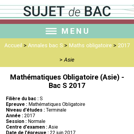
MENU
Accueil
>
Annales bac S
>
Maths obligatoire
>
2017
>
Asie
Mathématiques Obligatoire (Asie) -
Bac S 2017
Filière du bac :
S
Epreuve :
Mathématiques Obligatoire
Niveau d'études :
Terminale
Année :
2017
Session :
Normale
Centre d'examen :
Asie
Date de l'épreuve :
22 juin 2017