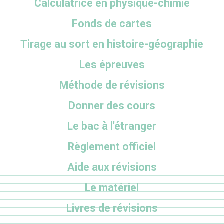
Calculatrice en physique-chimie
Fonds de cartes
Tirage au sort en histoire-géographie
Les épreuves
Méthode de révisions
Donner des cours
Le bac à l'étranger
Règlement officiel
Aide aux révisions
Le matériel
Livres de révisions