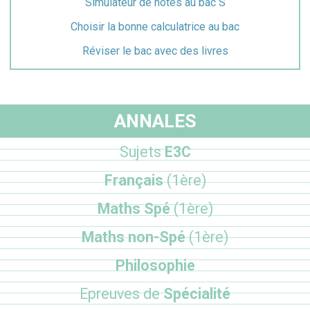
Simulateur de notes au bac S
Choisir la bonne calculatrice au bac
Réviser le bac avec des livres
ANNALES
Sujets
E3C
Français
(1ère)
Maths Spé
(1ère)
Maths non-Spé
(1ère)
Philosophie
Epreuves de
Spécialité