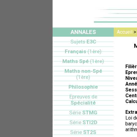
ANNALES
Accueil
Sujets
E3C
M
Français
(1ère)
Maths Spé
(1ère)
Filiè
Maths non-Spé
Epre
(1ère)
Nive
Anné
Philosophie
Sess
Cent
Epreuves de
Calcu
Spécialité
Extra
Série
STMG
Loi d
Série
STI2D
baryc
arith
Série
ST2S