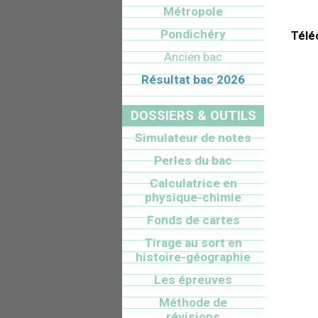
Métropole
Pondichéry
Télé
Ancien bac
Résultat bac 2026
DOSSIERS & OUTILS
Simulateur de notes
Perles du bac
Calculatrice en
physique-chimie
Fonds de cartes
Tirage au sort en
histoire-géographie
Les épreuves
Méthode de
révisions