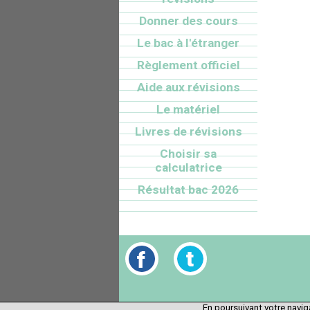
Donner des cours
Le bac à l'étranger
Règlement officiel
Aide aux révisions
Le matériel
Livres de révisions
Choisir sa
calculatrice
Résultat bac 2026
En poursuivant votre naviga