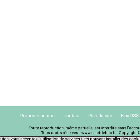
Proposer un doc
Contact
Plan du site
Flux RSS
Toute reproduction, même partielle, est interdite sans l'acc
Tous droits réservés - www.sujetdebac.fr - Copyright 
tion, vous acceptez l'utilisation de services tiers pouvant installer des cook