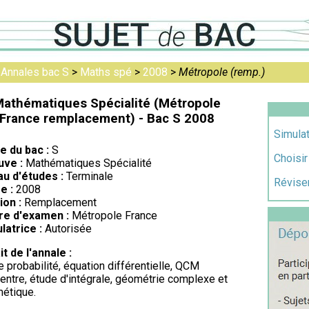
>
Annales bac S
>
Maths spé
>
2008
>
Métropole (remp.)
athématiques Spécialité (Métropole
France remplacement) - Bac S 2008
Simulat
re du bac :
S
Choisir
uve :
Mathématiques Spécialité
au d'études :
Terminale
Réviser
e :
2008
ion :
Remplacement
re d'examen :
Métropole France
latrice :
Autorisée
it de l'annale :
e probabilité, équation différentielle, QCM
entre, étude d'intégrale, géométrie complexe et
métique.