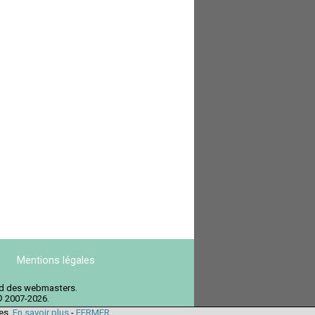
Mentions légales
ord des webmasters.
© 2007-2026.
ies.
En savoir plus
-
FERMER