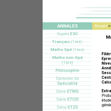
ANNALES
Accueil
Sujets
E3C
Ma
Français
(1ère)
Maths Spé
(1ère)
Filiè
Maths non-Spé
Epre
(1ère)
Nive
Anné
Philosophie
Sess
Cent
Epreuves de
Calcu
Spécialité
Extra
Série
STMG
Proba
Série
STI2D
étude
génér
Série
ST2S