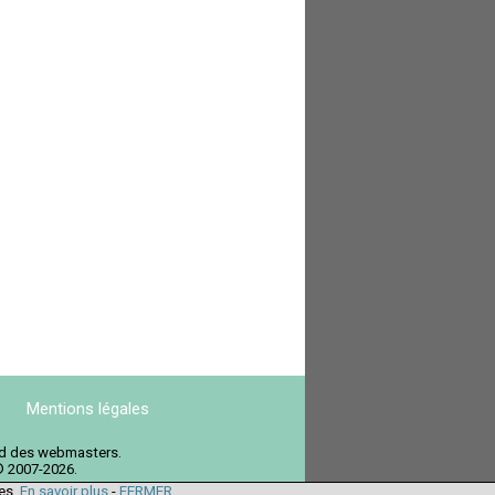
Mentions légales
ord des webmasters.
© 2007-2026.
ies.
En savoir plus
-
FERMER