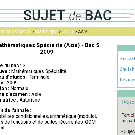
>
Annales bac S
>
Maths spé
>
2009
>
Asie
thématiques Spécialité (Asie) - Bac S
2009
Simulat
re du bac :
S
Choisir
uve :
Mathématiques Spécialité
au d'études :
Terminale
Réviser
e :
2009
ion :
Normale
re d'examen :
Asie
latrice :
Autorisée
it de l'annale :
bilités conditionnelles, arithmétique (modulo),
s de fonctions et de suites récurrentes, QCM
al.