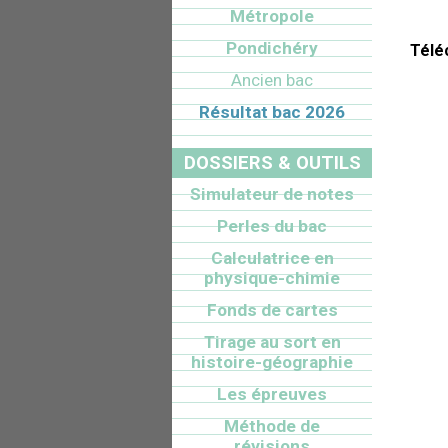
Métropole
Pondichéry
Télé
Ancien bac
Résultat bac 2026
DOSSIERS & OUTILS
Simulateur de notes
Perles du bac
Calculatrice en
physique-chimie
Fonds de cartes
Tirage au sort en
histoire-géographie
Les épreuves
Méthode de
révisions