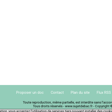
Proposer un doc
Contact
Plan du site
Flux RSS
Toute reproduction, même partielle, est interdite sans l'acc
Tous droits réservés - www.sujetdebac.fr - Copyright 
tion, vous acceptez l'utilisation de services tiers pouvant installer des cook