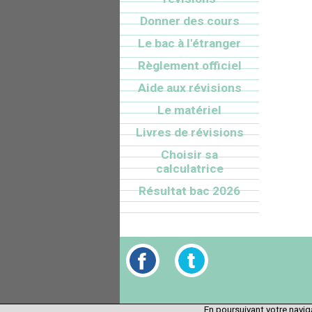
Donner des cours
Le bac à l'étranger
Règlement officiel
Aide aux révisions
Le matériel
Livres de révisions
Choisir sa
calculatrice
Résultat bac 2026
En poursuivant votre naviga