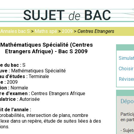
>
Annales bac S
>
Maths spé
>
2009
>
Centres Etrangers
Mathématiques Spécialité (Centres
Etrangers Afrique) - Bac S 2009
Simulat
re du bac :
S
Choisir
uve :
Mathématiques Spécialité
au d'études :
Terminale
Réviser
e :
2009
ion :
Normale
re d'examen :
Centres Etrangers Afrique
latrice :
Autorisée
it de l'annale :
robabilités, intersection de plans, nombre
exe dans un repère, étude de suites liées à des
ions.