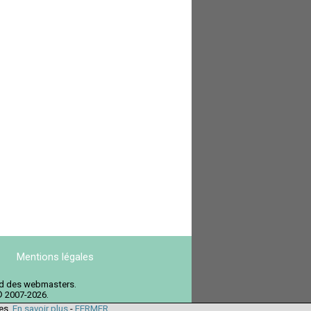
Mentions légales
ord des webmasters.
© 2007-2026.
ies.
En savoir plus
-
FERMER