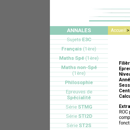
ANNALES
Accueil
Sujets
E3C
Français
(1ère)
Maths Spé
(1ère)
Filiè
Maths non-Spé
Epre
(1ère)
Nive
Anné
Philosophie
Sess
Cent
Epreuves de
Calcu
Spécialité
Extra
Série
STMG
ROC p
Série
STI2D
compl
fonct
Série
ST2S