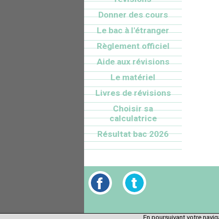
Donner des cours
Le bac à l'étranger
Règlement officiel
Aide aux révisions
Le matériel
Livres de révisions
Choisir sa
calculatrice
Résultat bac 2026
En poursuivant votre naviga