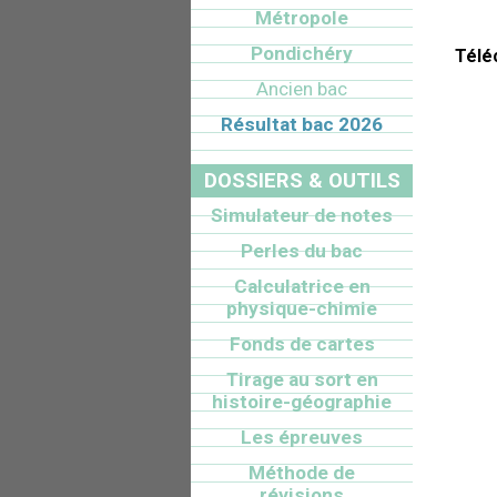
Métropole
Pondichéry
Télé
Ancien bac
Résultat bac 2026
DOSSIERS & OUTILS
Simulateur de notes
Perles du bac
Calculatrice en
physique-chimie
Fonds de cartes
Tirage au sort en
histoire-géographie
Les épreuves
Méthode de
révisions