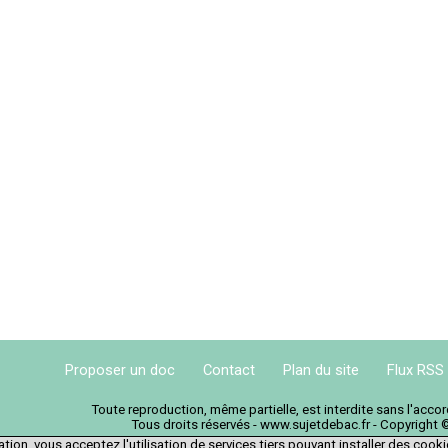
Proposer un doc
Contact
Plan du site
Flux RSS
Toute reproduction, même partielle, est interdite sans l'acc
Tous droits réservés - www.sujetdebac.fr - Copyright 
tion, vous acceptez l'utilisation de services tiers pouvant installer des cook