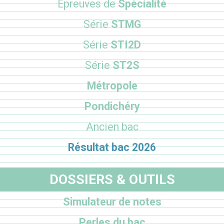
Epreuves de
Spécialité
Série
STMG
Série
STI2D
Série
ST2S
Métropole
Pondichéry
Ancien bac
Résultat bac 2026
DOSSIERS & OUTILS
Simulateur de notes
Perles du bac