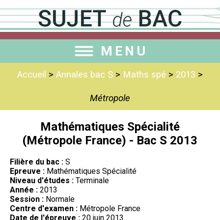
MENU
Accueil
>
Annales bac S
>
Maths spé
>
2013
>
Métropole
Mathématiques Spécialité
(Métropole France) - Bac S 2013
Filière du bac :
S
Epreuve :
Mathématiques Spécialité
Niveau d'études :
Terminale
Année :
2013
Session :
Normale
Centre d'examen :
Métropole France
Date de l'épreuve :
20 juin 2013