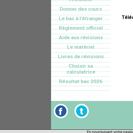
Donner des cours
Télé
Le bac à l'étranger
Règlement officiel
Aide aux révisions
Le matériel
Livres de révisions
Choisir sa
calculatrice
Résultat bac 2026
En poursuivant votre naviga