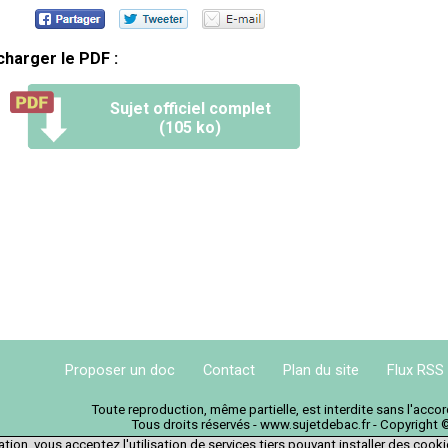
charger le PDF :
Sujet officiel complet
(105 ko)
Proposer un doc
Contact
Plan du site
Flux RSS
Toute reproduction, même partielle, est interdite sans l'acc
Tous droits réservés - www.sujetdebac.fr - Copyright 
tion, vous acceptez l'utilisation de services tiers pouvant installer des cook