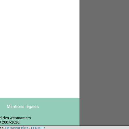
Mentions légales
ord des webmasters.
© 2007-2026.
ies.
En savoir plus
-
FERMER