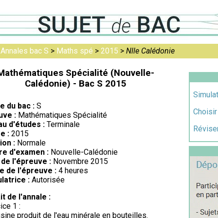
>
Annales bac S
>
Maths spé
>
2015
>
Nlle Calédonie
Mathématiques Spécialité (Nouvelle-
Calédonie) - Bac S 2015
Simulat
re du bac :
S
Choisir
uve :
Mathématiques Spécialité
au d'études :
Terminale
Réviser
e :
2015
ion :
Normale
re d'examen :
Nouvelle-Calédonie
de l'épreuve :
Novembre 2015
e de l'épreuve :
4 heures
latrice :
Autorisée
it de l'annale :
ice 1 :
sine produit de l'eau minérale en bouteilles.