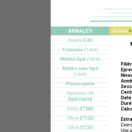
ANNALES
Accueil
Sujets
E3C
Français
(1ère)
Maths Spé
(1ère)
Filiè
Maths non-Spé
Epre
(1ère)
Nive
Anné
Philosophie
Sess
Cent
Epreuves de
Date 
Spécialité
Duré
Série
STMG
Calcu
Série
STI2D
Extra
Exerc
Série
ST2S
Une u