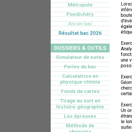
Lorsq
Métropole
infér
Pondichéry
boute
d'évè
Ancien bac
égale
étiqu
Résultat bac 2026
Exerc
DOSSIERS & OUTILS
Analy
fonct
Simulateur de notes
une v
possi
Perles du bac
Calculatrice en
Exerc
physique-chimie
Géomé
cherc
Fonds de cartes
certa
Tirage au sort en
Exerc
histoire-géographie
Un o
Les épreuves
étran
le lo
Méthode de
suite
révisions