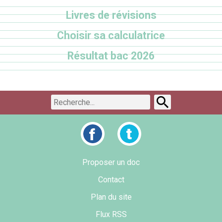
Livres de révisions
Choisir sa calculatrice
Résultat bac 2026
Proposer un doc
Contact
Plan du site
Flux RSS