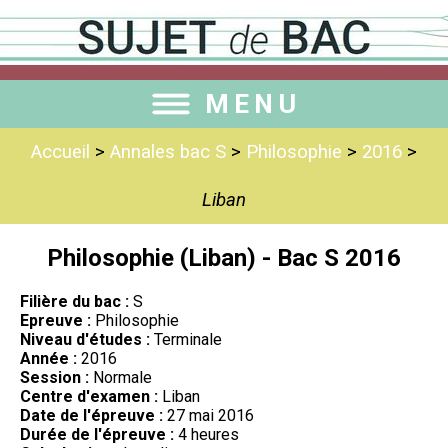
MENU
Accueil
>
Annales bac S
>
Philosophie
>
2016
>
Liban
Philosophie (Liban) - Bac S 2016
Filière du bac :
S
Epreuve :
Philosophie
Niveau d'études :
Terminale
Année :
2016
Session :
Normale
Centre d'examen :
Liban
Date de l'épreuve :
27 mai 2016
Durée de l'épreuve :
4 heures