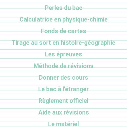
Perles du bac
Calculatrice en physique-chimie
Fonds de cartes
Tirage au sort en histoire-géographie
Les épreuves
Méthode de révisions
Donner des cours
Le bac à l'étranger
Règlement officiel
Aide aux révisions
Le matériel