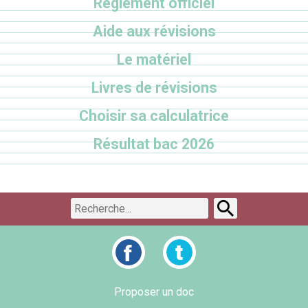
Règlement officiel
Aide aux révisions
Le matériel
Livres de révisions
Choisir sa calculatrice
Résultat bac 2026
Proposer un doc