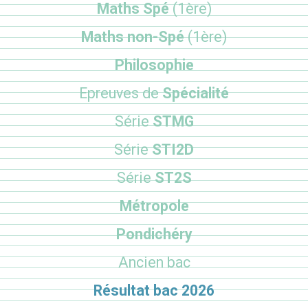
Maths Spé
(1ère)
Maths non-Spé
(1ère)
Philosophie
Epreuves de
Spécialité
Série
STMG
Série
STI2D
Série
ST2S
Métropole
Pondichéry
Ancien bac
Résultat bac 2026