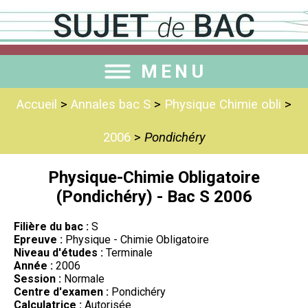
MENU
Accueil
>
Annales bac S
>
Physique Chimie obli
>
2006
>
Pondichéry
Physique-Chimie Obligatoire
(Pondichéry) - Bac S 2006
Filière du bac :
S
Epreuve :
Physique - Chimie Obligatoire
Niveau d'études :
Terminale
Année :
2006
Session :
Normale
Centre d'examen :
Pondichéry
Calculatrice :
Autorisée