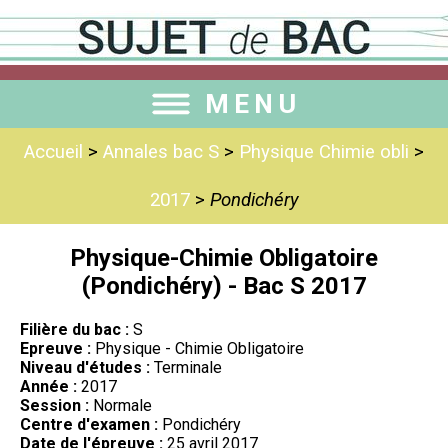
MENU
Accueil
>
Annales bac S
>
Physique Chimie obli
>
2017
>
Pondichéry
Physique-Chimie Obligatoire
(Pondichéry) - Bac S 2017
Filière du bac :
S
Epreuve :
Physique - Chimie Obligatoire
Niveau d'études :
Terminale
Année :
2017
Session :
Normale
Centre d'examen :
Pondichéry
Date de l'épreuve :
25 avril 2017