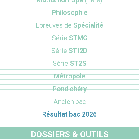
Philosophie
Epreuves de
Spécialité
Série
STMG
Série
STI2D
Série
ST2S
Métropole
Pondichéry
Ancien bac
Résultat bac 2026
DOSSIERS & OUTILS