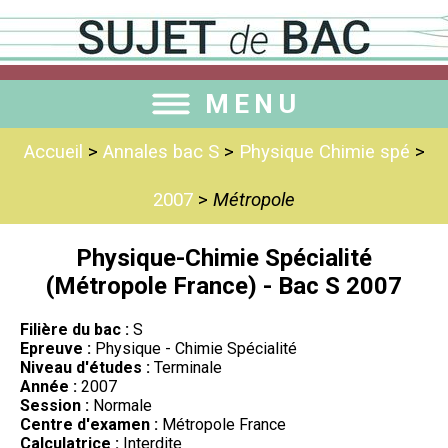
MENU
Accueil
>
Annales bac S
>
Physique Chimie spé
>
2007
>
Métropole
Physique-Chimie Spécialité
(Métropole France) - Bac S 2007
Filière du bac :
S
Epreuve :
Physique - Chimie Spécialité
Niveau d'études :
Terminale
Année :
2007
Session :
Normale
Centre d'examen :
Métropole France
Calculatrice :
Interdite