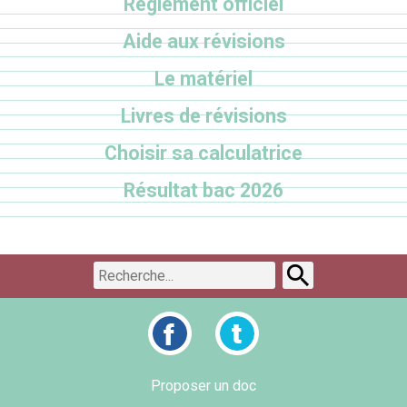
Règlement officiel
Aide aux révisions
Le matériel
Livres de révisions
Choisir sa calculatrice
Résultat bac 2026
Proposer un doc