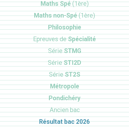
Maths Spé
(1ère)
Maths non-Spé
(1ère)
Philosophie
Epreuves de
Spécialité
Série
STMG
Série
STI2D
Série
ST2S
Métropole
Pondichéry
Ancien bac
Résultat bac 2026